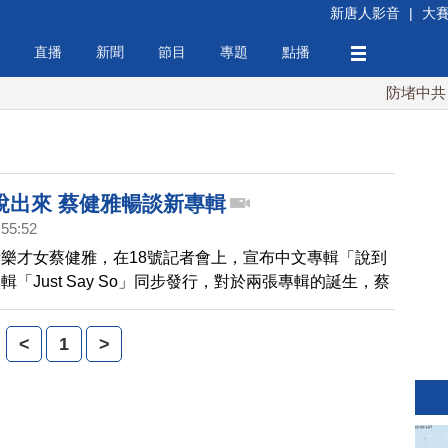
新唐人影音
|
大
直播
新聞
節目
專題
點播
防堵中共！川
說出來 蔡健雅暢談新專輯
:55:52
樂才女蔡健雅，在18號記者會上，宣布中文專輯「說到
「Just Say So」同步發行，對於兩張專輯的誕生，蔡
表示很有成就感。
<
1
>