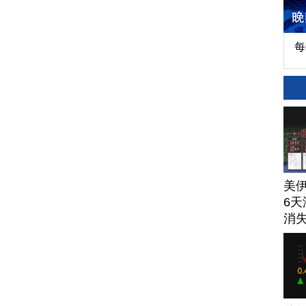
每
美
6天
消