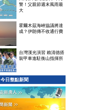
警！父親節週末風雨最
大
霍爾木茲海峽協議將達
成？伊朗傳不收通行費
台灣漢光演習 賴清德搭
裝甲車進駐衡山指揮所
今日整點新聞