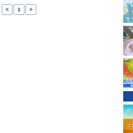
到洛杉磯的國際車展一探究竟。
<
1
>