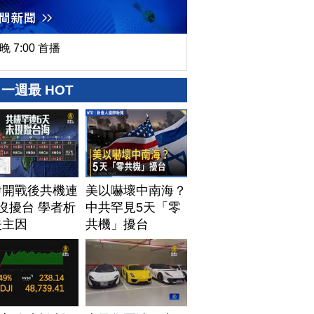
晚 7:00 首播
一週最 HOT
伊開戰後共機連
美以嚇壞中南海？
沒擾台 學者析
中共罕見5天「零
失主因
共機」擾台