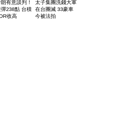
伊朗有意談判！
太子集團洗錢大軍
彈238點 台積
在台團滅 33豪車
DR收高
今被法拍