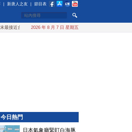
賽
|
新唐人之友
|
節目表
接近台灣 最快9日可能登陸中國
2026 年 8 月 7 日 星期五
台灣漢光首結合城鎮演習 AI
今日熱門
日本氣象廳緊盯白海豚