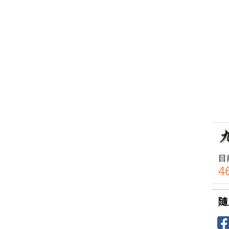
目
4
隨