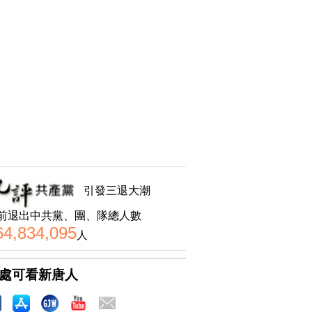
引發三退大潮
前退出中共黨、團、隊總人數
64,834,095
人
處可看新唐人