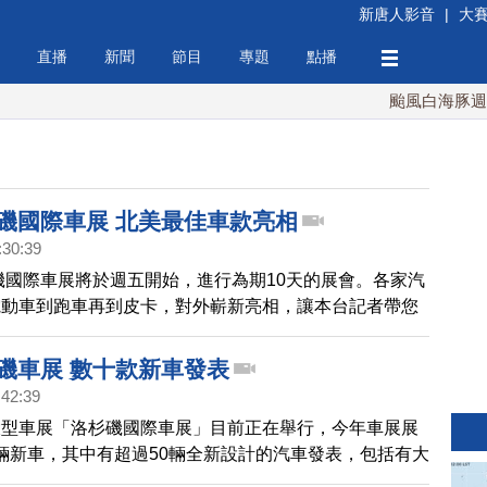
新唐人影音
|
大
直播
新聞
節目
專題
點播
颱風白海豚週末最
杉磯國際車展 北美最佳車款亮相
:30:39
杉磯國際車展將於週五開始，進行為期10天的展會。各家汽
電動車到跑車再到皮卡，對外嶄新亮相，讓本台記者帶您
為快。
杉磯車展 數十款新車發表
:42:39
大型車展「洛杉磯國際車展」目前正在舉行，今年車展展
00輛新車，其中有超過50輛全新設計的汽車發表，包括有大
發表的新車及30輛北美首次發布的新車。跟著我們記者的