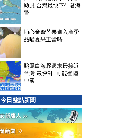
颱風 台灣最快下午發海
警
埔心金蜜芒果進入產季
品嚐夏果正當時
颱風白海豚週末最接近
台灣 最快9日可能登陸
中國
今日整點新聞