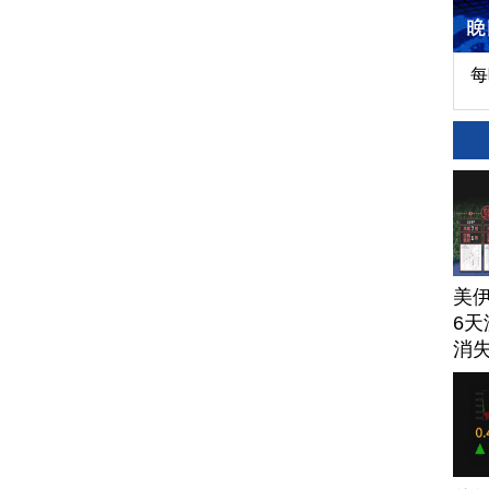
每
美
6天
消