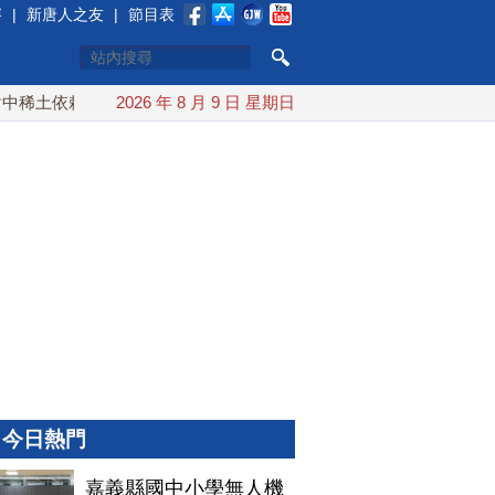
賽
|
新唐人之友
|
節目表
稀土依賴 川普宣布礦業投資20億美元
2026 年 8 月 9 日 星期日
中東局勢動盪 土耳其沙
今日熱門
嘉義縣國中小學無人機