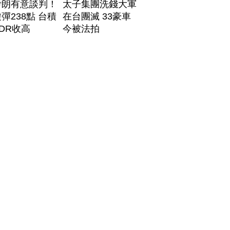
伊朗有意談判！
太子集團洗錢大軍
彈238點 台積
在台團滅 33豪車
DR收高
今被法拍