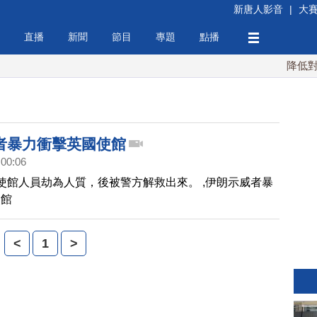
新唐人影音
|
大
直播
新聞
節目
專題
點播
降低對中
者暴力衝擊英國使館
:00:06
使館人員劫為人質，後被警方解救出來。 ,伊朗示威者暴
使館
<
1
>