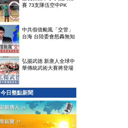
賽 73支隊伍空中PK
中共假借颱風「交管」
台海 台陸委會怒轟無知
弘揚武德 新唐人全球中
華傳統武術大賽將登場
今日整點新聞