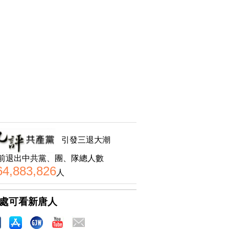
引發三退大潮
前退出中共黨、團、隊總人數
64,883,826
人
處可看新唐人