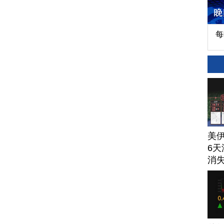
每
美
6天
消