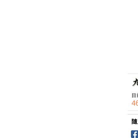
目
4
隨