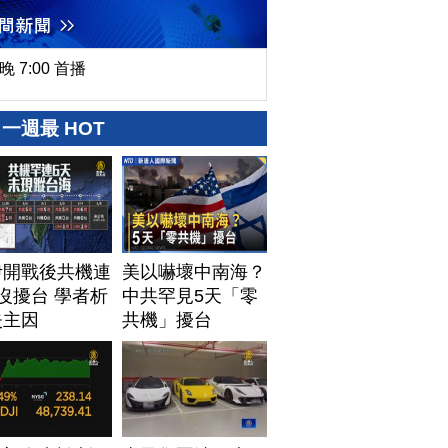
晚 7:00 首播
一週最 HOT
伊開戰後共機連
美以嚇壞中南海？
沒擾台 學者析
中共罕見5天「零
失主因
共機」擾台