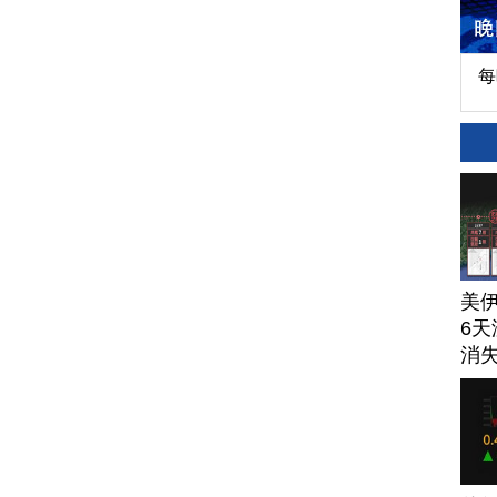
每
美
6天
消