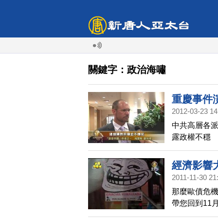
關鍵字：政治海嘯
重慶事件
2012-03-23 14
中共高層各派
露政權不穩
經濟影響
2011-11-30 21
那麼歐債危
帶您回到11
率，反對黨