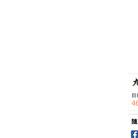
目
4
隨