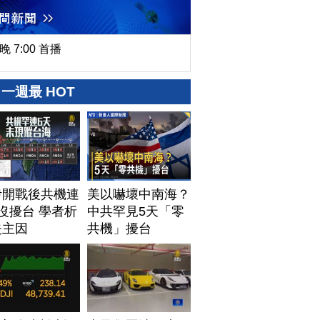
晚 7:00 首播
一週最 HOT
伊開戰後共機連
美以嚇壞中南海？
沒擾台 學者析
中共罕見5天「零
失主因
共機」擾台