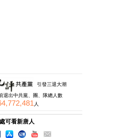
引發三退大潮
前退出中共黨、團、隊總人數
64,772,481
人
處可看新唐人