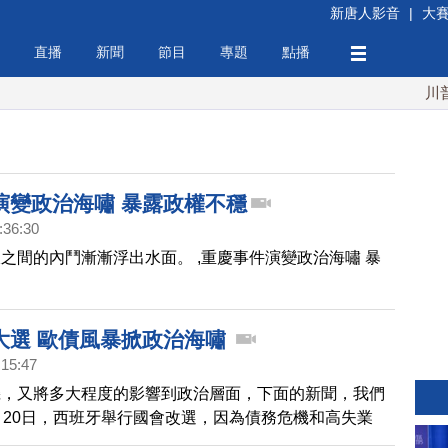
新唐人影音
|
大
直播
新聞
節目
專題
點播
川普：
演變政治海嘯 暴露政權不穩
:36:30
之間的內鬥漸漸浮出水面。 ,重慶事件演變政治海嘯 暴
大選 歐債風暴掀政治海嘯
:15:47
機，又將多大程度的影響到政治層面，下面的新聞，我們
月20日，西班牙舉行國會改選，因為債務危機和高失業
獲得壓倒性的勝利。這也讓西班牙，成為歐元區第五個因