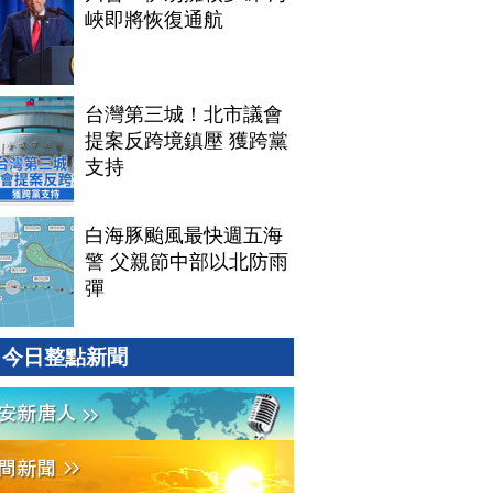
峽即將恢復通航
台灣第三城！北市議會
提案反跨境鎮壓 獲跨黨
支持
白海豚颱風最快週五海
警 父親節中部以北防雨
彈
今日整點新聞