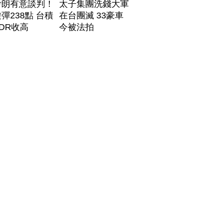
伊朗有意談判！
太子集團洗錢大軍
彈238點 台積
在台團滅 33豪車
DR收高
今被法拍