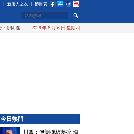
賽
|
新唐人之友
|
節目表
伊朗擁核夢碎 海峽即將恢復通航
2026 年 8 月 6 日 星期四
烏克蘭貨機旁驚現炸彈無人機
今日熱門
川普：伊朗擁核夢碎 海