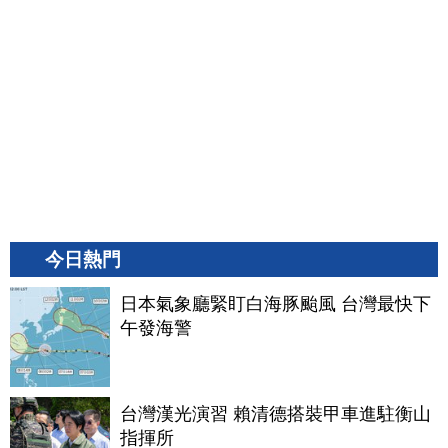
今日熱門
日本氣象廳緊盯白海豚颱風 台灣最快下
午發海警
台灣漢光演習 賴清德搭裝甲車進駐衡山
指揮所