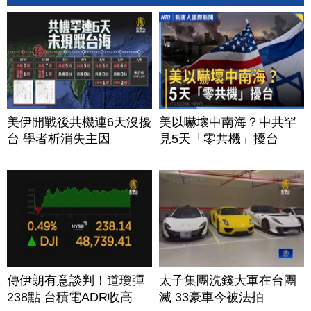
美伊開戰後共機連6天沒擾
美以嚇壞中南海？中共罕
台 學者析消失主因
見5天「零共機」擾台
傳伊朗有意談判！道瓊彈
太子集團洗錢大軍在台團
238點 台積電ADR收高
滅 33豪車今被法拍