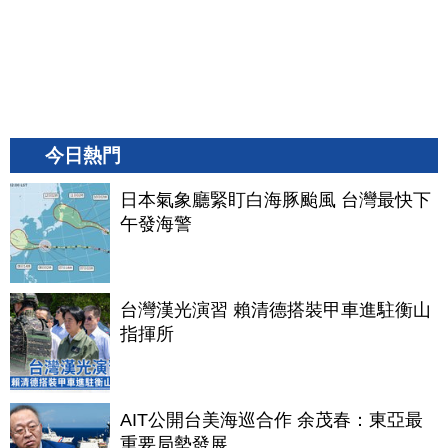
今日熱門
日本氣象廳緊盯白海豚颱風 台灣最快下
午發海警
台灣漢光演習 賴清德搭裝甲車進駐衡山
指揮所
AIT公開台美海巡合作 余茂春：東亞最
重要局勢發展