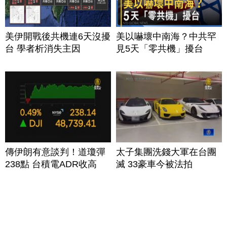
美伊開戰後共機連6天沒擾
美以嚇壞中南海？中共罕
台 學者析消失主因
見5天「零共機」擾台
傳伊朗有意談判！道瓊彈
太子集團洗錢大軍在台團
238點 台積電ADR收高
滅 33豪車今被法拍