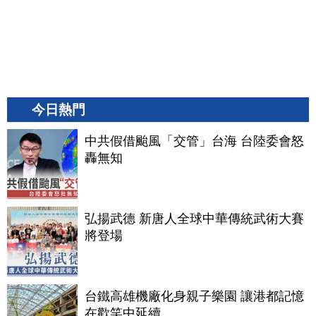
今日熱門
中共假借颱風「交管」台海 台陸委會怒
轟無知
弘揚武德 新唐人全球中華傳統武術大賽
將登場
台鐵高雄機廠化身親子樂園 讓港都記憶
在歡笑中延續