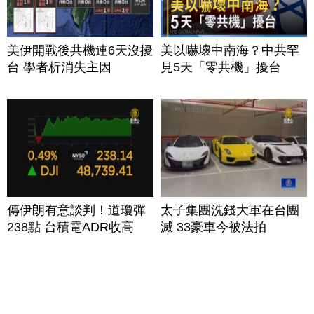
美伊開戰後共機連6天沒擾
美以嚇壞中南海？中共罕
台 學者析消失主因
見5天「零共機」擾台
傳伊朗有意談判！道瓊彈
太子集團洗錢大軍在台團
238點 台積電ADR收高
滅 33豪車今被法拍