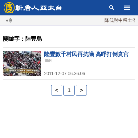
降低對中稀土依賴
關鍵字：陸豐烏
陸豐數千村民再抗議 高呼打倒貪官
2011-12-07 06:36:06
<
1
>