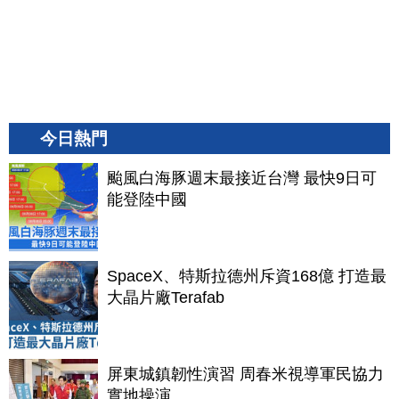
今日熱門
颱風白海豚週末最接近台灣 最快9日可
能登陸中國
SpaceX、特斯拉德州斥資168億 打造最
大晶片廠Terafab
屏東城鎮韌性演習 周春米視導軍民協力
實地操演