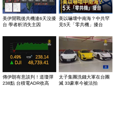
美伊開戰後共機連6天沒擾
美以嚇壞中南海？中共罕
台 學者析消失主因
見5天「零共機」擾台
傳伊朗有意談判！道瓊彈
太子集團洗錢大軍在台團
238點 台積電ADR收高
滅 33豪車今被法拍