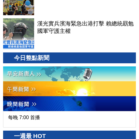
漢光實兵濱海緊急出港打擊 賴總統勗勉
國軍守護主權
今日整點新聞
每晚 7:00 首播
一週最 HOT