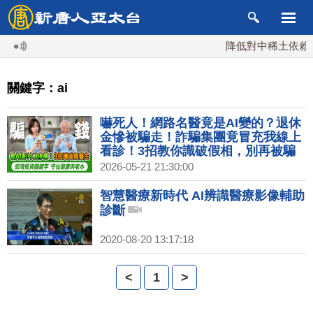
降低對中稀土依賴 
關鍵字：ai
嚇死人！網路名醫竟是AI變的？退休
金慘被騙走！詐騙集團竟冒充我線上
看診！3招教你識破假相，別再被騙
去買假藥！聰明長輩必學：善用AI整
2026-05-21 21:30:00
理養生精華，看病不踩雷，守住老本
享清福｜胡乃文開講Dr.HU_344
智慧醫療新時代 AI辨識醫療影像輔助
診斷
2020-08-20 13:17:18
<
1
>