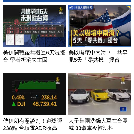
美伊開戰後共機連6天沒擾
美以嚇壞中南海？中共罕
台 學者析消失主因
見5天「零共機」擾台
傳伊朗有意談判！道瓊彈
太子集團洗錢大軍在台團
238點 台積電ADR收高
滅 33豪車今被法拍