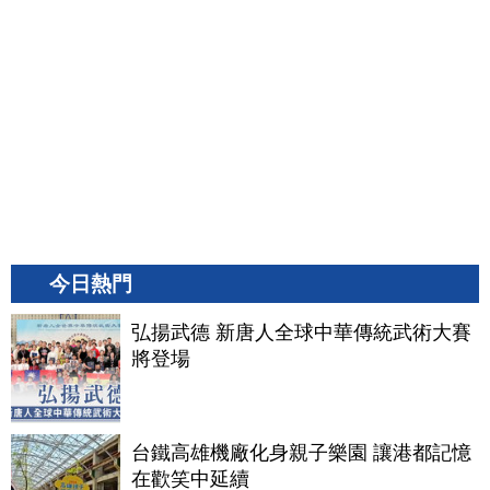
今日熱門
弘揚武德 新唐人全球中華傳統武術大賽
將登場
台鐵高雄機廠化身親子樂園 讓港都記憶
在歡笑中延續