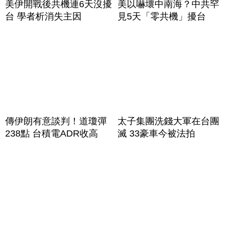
美伊開戰後共機連6天沒擾
美以嚇壞中南海？中共罕
台 學者析消失主因
見5天「零共機」擾台
傳伊朗有意談判！道瓊彈
太子集團洗錢大軍在台團
238點 台積電ADR收高
滅 33豪車今被法拍