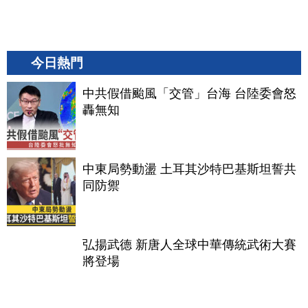
今日熱門
中共假借颱風「交管」台海 台陸委會怒
轟無知
中東局勢動盪 土耳其沙特巴基斯坦誓共
同防禦
弘揚武德 新唐人全球中華傳統武術大賽
將登場