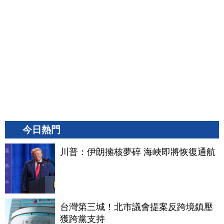
今日熱門
川普：伊朗擁核夢碎 海峽即將恢復通航
台灣第三城！北市議會提案反跨境鎮壓
獲跨黨支持