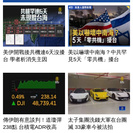
美伊開戰後共機連6天沒擾
美以嚇壞中南海？中共罕
台 學者析消失主因
見5天「零共機」擾台
傳伊朗有意談判！道瓊彈
太子集團洗錢大軍在台團
238點 台積電ADR收高
滅 33豪車今被法拍