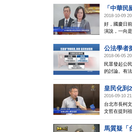
家價值陷入
「中華民
2018-10-09 20
好，國慶日
演說，一向
打壓情勢下
提「中華民
公法學者
2018-06-05 20
民眾發起公
的討論。有
《中華民國
同義務，懸
皇民化到2
2016-09-10 21
台北市長柯文
文哲在提到
於國家認同，
候，都不知
馬質疑「