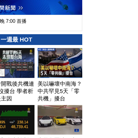
晚 7:00 首播
一週最 HOT
伊開戰後共機連
美以嚇壞中南海？
沒擾台 學者析
中共罕見5天「零
失主因
共機」擾台