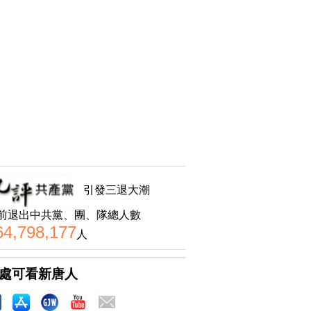
引發三退大潮
前退出中共黨、團、隊總人數
64,798,177
人
處可看新唐人