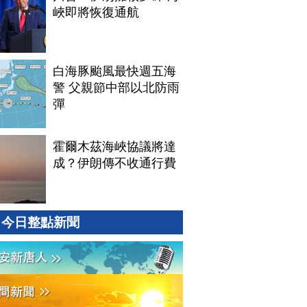
峽即將恢復通航
白海豚颱風最快週五海
警 父親節中部以北防雨
彈
霍爾木茲海峽協議將達
成？伊朗傳不收通行費
今日整點新聞