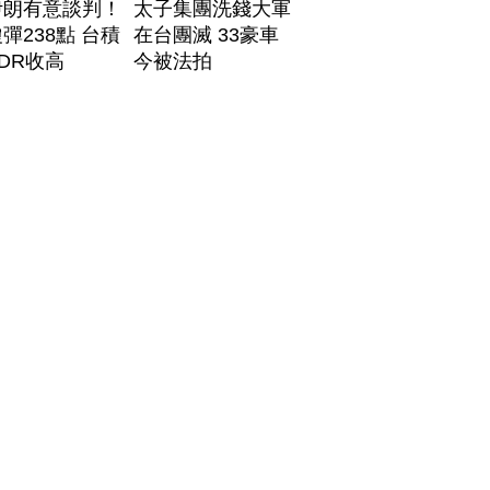
伊朗有意談判！
太子集團洗錢大軍
彈238點 台積
在台團滅 33豪車
DR收高
今被法拍