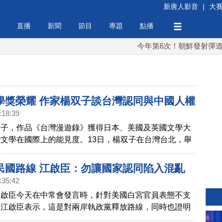
新唐人影音
|
大
直播
新聞
節目
專題
點播
今年第6次！朝鮮發射彈道導彈
學獎榮耀 作家楊双子談台灣認同與中國人權
:18:39
双子，作品《台灣漫遊錄》獲得日本、美國及英國文學大
文學在國際上的能見度。13日，楊双子在台灣台北，舉
一場公開演講。分享他的成長經歷，以及對台灣認同和中
。
民國路線 江啟臣：勿讓國家認同陷入混亂
:35:42
江啟臣今天在中常會發言時，針對美國白宮官員表態不支
，江啟臣表示，這是對兩岸執政黨釋放路線，同時也證明
華民國為核心的正確，也呼籲蔡英文總統表態，不要讓國