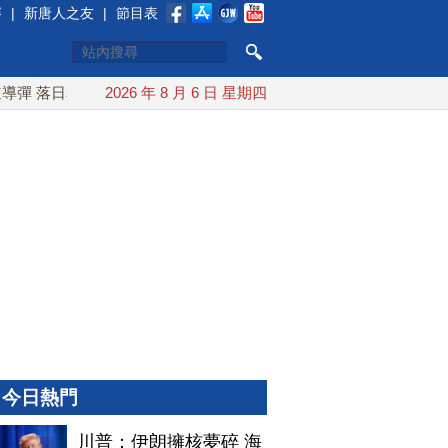
賽
|
新唐人之友
|
節目表
 落日本EEZ外
2026 年 8 月 6 日 星期四
紅海戰火續升溫 也門胡塞武裝稱又襲擊沙特
今日熱門
川普：伊朗擁核夢碎 海