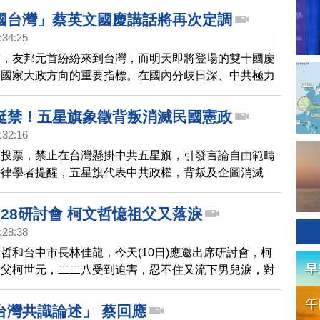
混亂。
國台灣」蔡英文國慶講話將再次定調
:34:25
前，友邦元首紛紛來到台灣，而明天即將登場的雙十國慶
是國家大政方向的重要指標。在國內分歧日深、中共極力
，中央社引述消息人士稱，蔡英文總統國慶演說，將再度
國台灣」，團結內部，爭取兩岸主動權。
挺禁！五星旗象徵背叛消滅民國憲政
:32:16
民投票，禁止在台灣懸掛中共五星旗，引發言論自由範疇
法律學者提醒，五星旗代表中共政權，背叛及企圖消滅
憲法》自由民主憲政秩序。而國民對「國家」有忠誠與認
掛五星旗，不當然受言論自由保護。
28研討會 柯文哲憶祖父又落淚
:28:38
哲和台中市長林佳龍，今天(10日)應邀出席研討會，柯
祖父柯世元，二二八受到迫害，忍不住又流下男兒淚，對
柯文哲也直言，台灣人已經精神錯亂350年，連他有時
道自己是誰。
台灣共識論述」 蔡回應