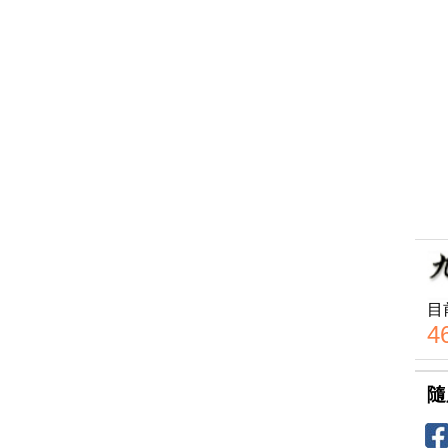
目
4
隨