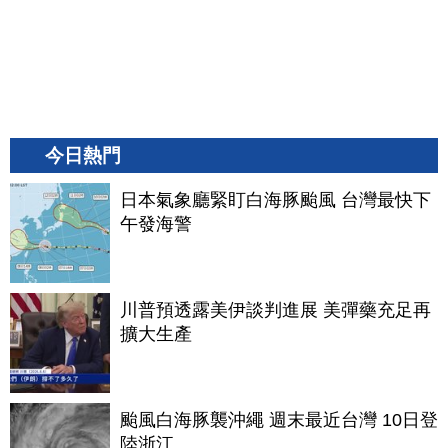
今日熱門
日本氣象廳緊盯白海豚颱風 台灣最快下
午發海警
川普預透露美伊談判進展 美彈藥充足再
擴大生產
颱風白海豚襲沖繩 週末最近台灣 10日登
陸浙江