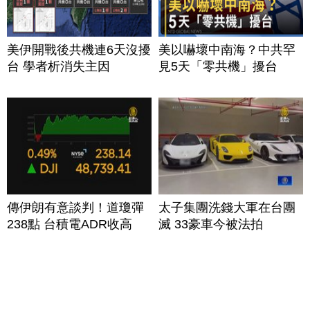
美伊開戰後共機連6天沒擾
美以嚇壞中南海？中共罕
台 學者析消失主因
見5天「零共機」擾台
傳伊朗有意談判！道瓊彈
太子集團洗錢大軍在台團
238點 台積電ADR收高
滅 33豪車今被法拍