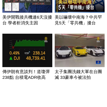
美伊開戰後共機連6天沒擾
美以嚇壞中南海？中共罕
台 學者析消失主因
見5天「零共機」擾台
傳伊朗有意談判！道瓊彈
太子集團洗錢大軍在台團
238點 台積電ADR收高
滅 33豪車今被法拍