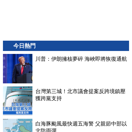
今日熱門
川普：伊朗擁核夢碎 海峽即將恢復通航
台灣第三城！北市議會提案反跨境鎮壓
獲跨黨支持
白海豚颱風最快週五海警 父親節中部以
北防雨彈