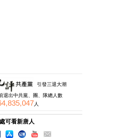
引發三退大潮
前退出中共黨、團、隊總人數
64,835,047
人
處可看新唐人