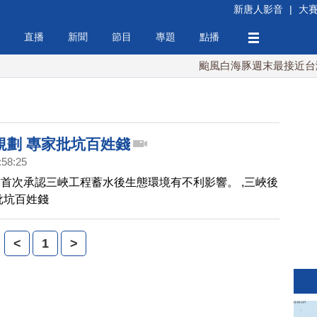
新唐人影音
|
大
直播
新聞
節目
專題
點播
颱風白海豚週末最接近台灣 
規劃 專家批坑百姓錢
:58:25
首次承認三峽工程蓄水後生態環境有不利影響。 ,三峽後
批坑百姓錢
<
1
>