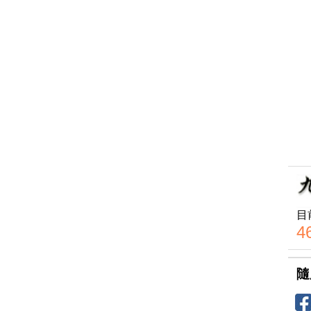
目
4
隨