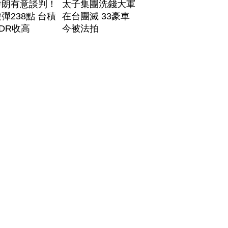
伊朗有意談判！
太子集團洗錢大軍
彈238點 台積
在台團滅 33豪車
DR收高
今被法拍