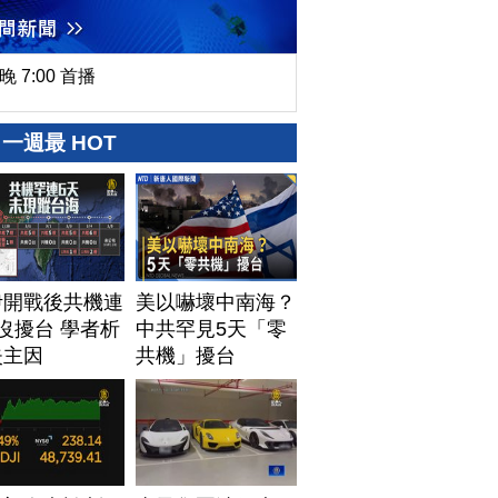
晚 7:00 首播
一週最 HOT
伊開戰後共機連
美以嚇壞中南海？
沒擾台 學者析
中共罕見5天「零
失主因
共機」擾台