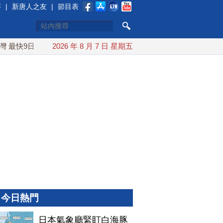
賽
|
新唐人之友
|
節目表
最快9日可能登陸中國
2026 年 8 月 7 日 星期五
台灣漢光首結合城鎮演習 AIT連續發文
今日熱門
日本氣象廳緊盯白海豚