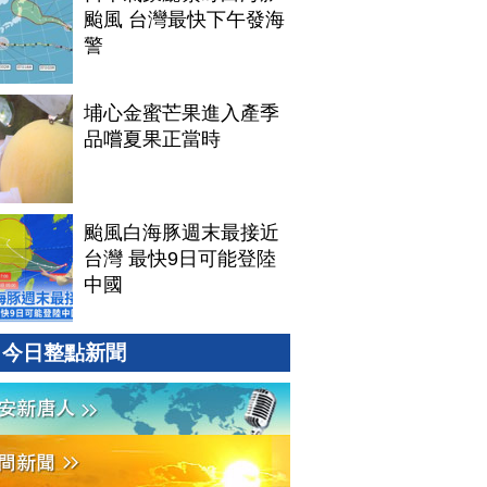
颱風 台灣最快下午發海
警
埔心金蜜芒果進入產季
品嚐夏果正當時
颱風白海豚週末最接近
台灣 最快9日可能登陸
中國
今日整點新聞