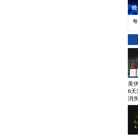
每
美
6天
消