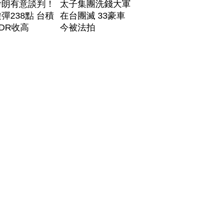
伊朗有意談判！
太子集團洗錢大軍
彈238點 台積
在台團滅 33豪車
DR收高
今被法拍