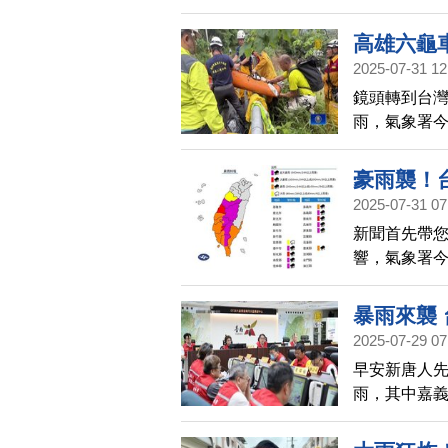
斷，今天有6
高雄六龜
2025-07-31 12
搜救
鏡頭轉到台
雨，氣象署今
報，其中台
也陸續傳出
豪雨襲！
2025-07-31 07
新聞首先帶
響，氣象署
續有災情傳
空情形嚴重
暴雨來襲
2025-07-29 07
早安新唐人
雨，其中嘉
日累積雨量更
斷，另白河