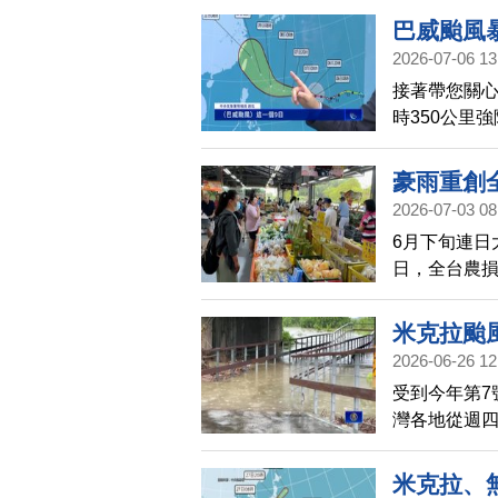
巴威颱風
2026-07-06 13
接著帶您關心
時350公里
飛，不少旅客
正朝西北西
豪雨重創
2026-07-03 08
6月下旬連日
日，全台農損
菜價也跟著
「沒菜可賣
米克拉颱
2026-06-26 12
受到今年第7
灣各地從週四
多處低窪地
19縣市發布
米克拉、