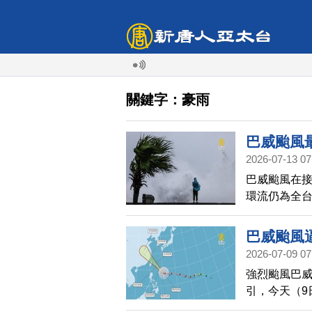
關鍵字：豪雨
巴威颱風最
2026-07-13 07
巴威颱風在
環流仍為全台
傷，農業部
失計2034萬
巴威颱風
2026-07-09 07
強烈颱風巴
引，今天（9
部到北部近