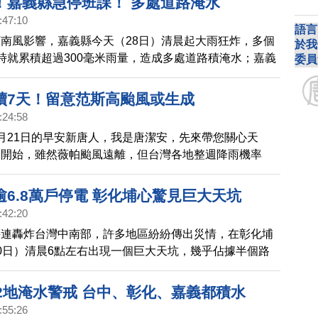
！嘉義縣急停班課！ 多處道路淹水
撤離。
:47:10
語言
南風影響，嘉義縣今天（28日）清晨起大雨狂炸，多個
於我
時就累積超過300毫米雨量，造成多處道路積淹水；嘉義
委員
緊急宣布，因豪大雨，多處積淹水，全縣停班停課。
續7天！留意范斯高颱風或生成
:24:58
月21日的早安新唐人，我是唐潔安，先來帶您關心天
週開始，雖然薇帕颱風遠離，但台灣各地整週降雨機率
署提醒，今天(21日)花東要嚴防豪雨，週二、週三
/23）雨勢會稍趨緩，但依舊全台有雨。
6.8萬戶停電 彰化埔心驚見巨大天坑
:42:20
接連轟炸台灣中南部，許多地區紛紛傳出災情，在彰化埔
0日）清晨6點左右出現一個巨大天坑，幾乎佔據半個路
貨車行經時閃避不及車頭栽進天坑內，所幸並未造成人員
22地淹水警戒 台中、彰化、嘉義都積水
:55:26