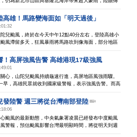
續，仍為新北市山區與基隆北海岸帶來超大豪雨，陸續傳
市淡水山區4個里淹水，約400居民受困，金山區與萬里
萬里區加頭地區大淹水，消防隊出動橡皮艇救出2人；三
陸高雄！馬路變海面如「明天過後」
基坍塌，橫山國小圍牆遭水勢衝破，全校師生撤離；另
:01:32
有一名男子遭崩落擋土牆壓住受困，警消人員正在救援
陀兒颱風，終於在今天中午12點40分左右，登陸高雄小
過颱風滯留多天，狂風暴雨將馬路吹到像海面，部分地區
不到1公尺，高雄港長浪越過防波堤，綿延10多公尺，
得東倒西歪。驚悚程度，宛如災難電影場景。
響！高屏強風告警 高雄港現17級強風
:49:01
您關心，山陀兒颱風持續龜速行進，高屏地區風強雨驟。
一早，高雄民眾就收到國家級警報，表示強風告警。而高
現17級強風。根據氣象署預估，山陀兒可能在下午1
港、旗津一帶。高雄市長陳其邁，持續坐鎮災害應變中
兒發陸警 週三將從台灣南部登陸
:18:06
關心颱風的最新動態，中央氣象署凌晨已經發布中度颱風
颱風警報，預估颱風影響台灣最明顯時間，將從明天到週
星期三颱風中心極有可能從南部登陸，而且可能增強為強