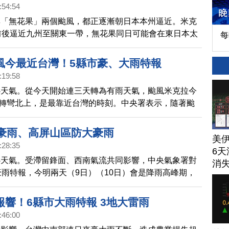
:54:54
與「無花果」兩個颱風，都正逐漸朝日本本州逼近。米克
前後逼近九州至關東一帶，無花果同日可能會在東日本太
每
陸。加上受停滯的梅雨鋒面與低氣壓影響，西日本到東日
雨。關東甲信地區26日起預測將持續下豪雨。
風今最近台灣！5縣市豪、大雨特報
:19:58
心天氣。從今天開始連三天轉為有雨天氣，颱風米克拉今
逐漸轉彎北上，是最靠近台灣的時刻。中央署表示，隨著颱
部外海北上，鋒面接近及西南風增強影響，台灣南部地區
烈。
防豪雨、高屏山區防大豪雨
美
:28:35
6天
心天氣。受滯留鋒面、西南氣流共同影響，中央氣象署對
消
豪雨特報，今明兩天（9日）（10日）會是降雨高峰期，
蘭及花東山區有大雨或豪雨機率，中南部山區會出現，豪
降雨。星期四鋒面逐漸南移，降雨將稍微趨緩。
報響！6縣市大雨特報 3地大雷雨
:46:00