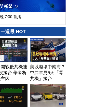
晚 7:00 首播
一週最 HOT
伊開戰後共機連
美以嚇壞中南海？
沒擾台 學者析
中共罕見5天「零
失主因
共機」擾台