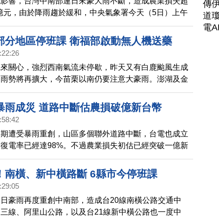
流影響，台灣中南部連日來豪大雨不斷，造成農業損失超
傳
6億元，由於降雨趨於緩和，中央氣象署今天（5日）上午
道瓊
特報，但到了中午12點多，再度針對北台灣6縣市發布
電A
以及對台北、新北、桃園市發布大雷雨即時訊息。
部分地區停班課 衛福部啟動無人機送藥
:22:26
先來關心，強烈西南氣流未停歇，昨天又有白鹿颱風生成
部雨勢將再擴大，今苗栗以南仍要注意大豪雨。澎湖及金
陣雨雷雨，並有局部大雨或短延時豪雨；今天南投縣、嘉
市、高雄市、屏東縣部分地區及學校停班停課。
暴雨成災 道路中斷估農損破億新台幣
:58:42
近期遭受暴雨重創，山區多個聯外道路中斷，台電也成立
復電率已經達98%。不過農業損失初估已經突破一億新
政府從簡從速，啟動各項補助措施。
！南橫、新中橫路斷 6縣市今停班課
:29:05
日豪雨再度重創中南部，造成台20線南橫公路交通中
三線、阿里山公路，以及台21線新中橫公路也一度中