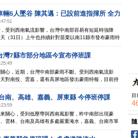
個縣市，總共19個區鄉宣布停班停課。
車輛5人墜谷 陳其邁：已設前進指揮所 全力
:47:51
灣，受到西南氣流影響，台灣中南部容易有短延時強降
天（31日）上午也持續針對苗栗以南11縣市發布豪雨特
中、南投、嘉義、高雄及屏東縣達到超大豪雨等級，目前
災情。
台灣7縣市部分地區今宣布停班課
:25:49
您關心，近期，台灣中南部豪雨不斷。受到西南氣流影
今天對南投、雲嘉，還有高屏地區發出豪雨特報，目前持
出，包括嘉義縣番路鄉有道路，大面積龜裂坍塌，路基掏
；高雄六龜出現土石流，道路也被迫中斷。
目
 台南、高雄、嘉義、屏東縣 今停班停課
4
:23:59
先來關心，受到低壓帶與西南風影響，昨中南部出現豪
隨
義、雲林、台南及高雄有多處嚴重淹水，嘉義、台南市單
破400毫米。台南後壁區菁寮水深及腰，對外交通中
等多處也有災情，台南白河警分局警員還進入淹水區揹行