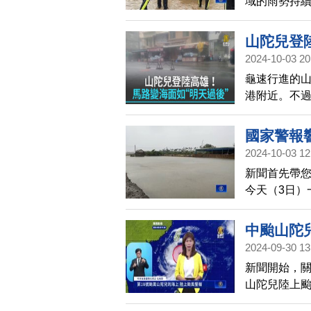
域的雨勢持
出災情，新北
區溪水暴漲，
山陀兒登
芝區道路路
2024-10-03 20
外，野柳里
龜速行進的山
中。
港附近。不
能見度，甚至
貨櫃更被吹
國家警報
2024-10-03 12
新聞首先帶
今天（3日）
雄港，果真出
點，登陸小
中颱山陀
心。
2024-09-30 13
新聞開始，
山陀兒陸上
四上半天，