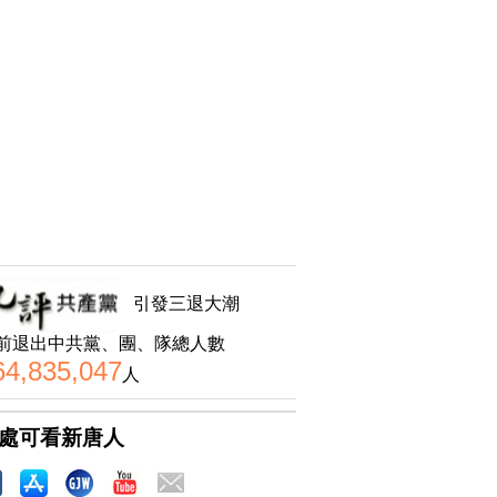
引發三退大潮
前退出中共黨、團、隊總人數
64,835,047
人
處可看新唐人