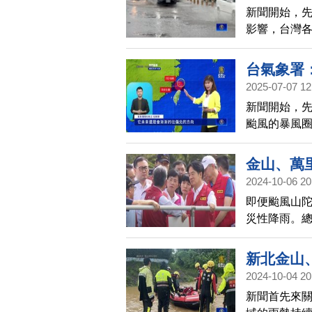
新聞開始，
影響，台灣各
區一早就傳
的情況。
台氣象署
2025-07-07 12
新聞開始，
颱風的暴風圈
半，解除陸
金山、萬
2024-10-06 20
即便颱風山
災性降雨。總
災後復原工
新北金山
2024-10-04 20
新聞首先來