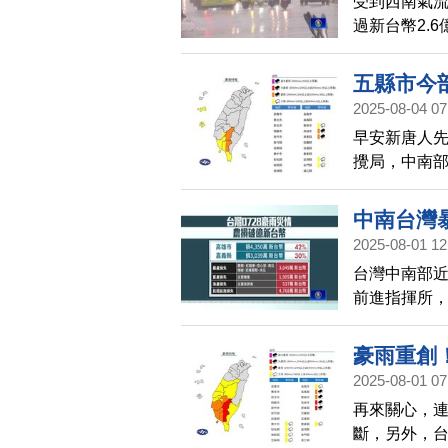
受到西南氣
過新台幣2.
一度解除大雨
大雨特報，
五縣市今
2025-08-04 07
早安新唐人
攪局，中南
門易有短暫
義縣、台南
中南台灣
2025-08-01 12
台灣中南部
前進指揮所，
台幣，台灣
豪雨重創
2025-08-01 07
再來關心，連
斷，另外，台