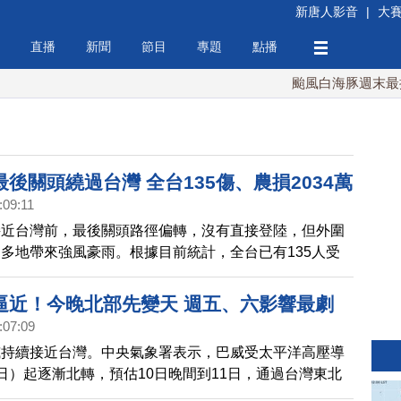
新唐人影音
|
大
直播
新聞
節目
專題
點播
颱風白海豚週末最接近台灣 
後關頭繞過台灣 全台135傷、農損2034萬
:09:11
接近台灣前，最後關頭路徑偏轉，沒有直接登陸，但外圍
多地帶來強風豪雨。根據目前統計，全台已有135人受
農糧署彙整各縣市政府資料，農業產物及民間設施估計損
元。
逼近！今晚北部先變天 週五、六影響最劇
:07:09
威持續接近台灣。中央氣象署表示，巴威受太平洋高壓導
日）起逐漸北轉，預估10日晚間到11日，通過台灣東北
海的機率較高，但仍不排除路徑更偏西、甚至登陸台灣。