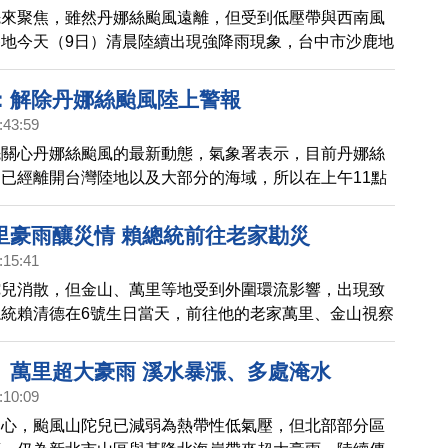
先來聚焦，雖然丹娜絲颱風遠離，但受到低壓帶與西南風
地今天（9日）清晨陸續出現強降雨現象，台中市沙鹿地
出多處淹水災情，街道宛如河道，嘉義、彰化也出現積水
：解除丹娜絲颱風陸上警報
:43:59
先關心丹娜絲颱風的最新動態，氣象署表示，目前丹娜絲
已經離開台灣陸地以及大部分的海域，所以在上午11點
上颱風警報，預估傍晚就會解除海上颱風警報。
里豪雨釀災情 賴總統前往老家勘災
:15:41
陀兒消散，但金山、萬里等地受到外圍環流影響，出現致
統賴清德在6號生日當天，前往他的老家萬里、金山視察
作。
、萬里超大豪雨 溪水暴漲、多處淹水
:10:09
關心，颱風山陀兒已減弱為熱帶性低氣壓，但北部部分區