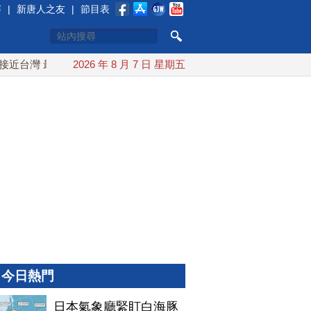
賽
|
新唐人之友
|
節目表
最快9日可能登陸中國
2026 年 8 月 7 日 星期五
台灣漢光首結合城鎮演習 AIT連續發文
今日熱門
日本氣象廳緊盯白海豚