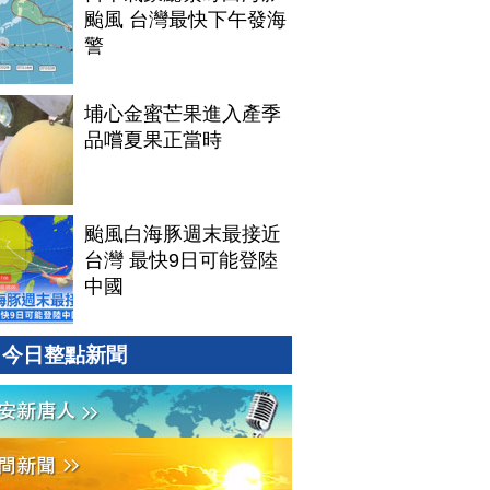
颱風 台灣最快下午發海
警
埔心金蜜芒果進入產季
品嚐夏果正當時
颱風白海豚週末最接近
台灣 最快9日可能登陸
中國
今日整點新聞