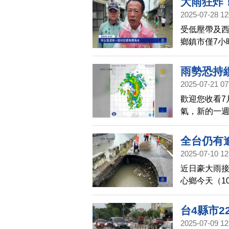
大雨狂炸
動不便長者
2025-07-28 12
受低壓帶及西
鄉鎮市僅7小
縣政府上午
雨勢恐持
2025-07-21 07
歡迎您收看7
氣，新的一
高，中央氣象
（7/22至7
全台仍有逾
2025-07-10 12
近日豪大雨
心鄉今天（1
面，有輛小
傷亡。
台4縣市
2025-07-09 12