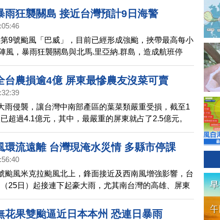
暴雨狂襲關島 接近台灣預計9日海警
:05:46
第9號颱風「巴威」，目前已經形成強颱，挾帶最高每小
強陣風，暴雨狂襲關島與北馬.里亞納.群島，造成航班停
受困。關島也開設了，5處避難中心。而目前「巴威」，
方向，接近台灣。
全台農損逾4億 屏東最慘農友沒菜可賣
:32:39
大雨侵襲，讓台灣中南部產區的葉菜類嚴重受損，截至1
已超過4.1億元，其中，最嚴重的屏東就占了2.5億元。
一路攀升，不過，雖然菜價高漲，農友卻無奈透露，因為
」，收入根本歸零。
風環流遠離 台灣現淹水災情 多縣市停課
:56:40
號颱風米克拉颱風北上，鋒面接近及西南風增強影響，台
（25日）起接連下起豪大雨，尤其南台灣的高雄、屏東
區淹水，到今天上午還沒退去。而氣象署也持續針對全台
豪雨與大雨特報。
無花果雙颱逼近日本本州 恐連日暴雨