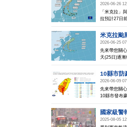
2026-06-26 12
「米克拉」
拉預計27日
平洋一側登
本都將出現暴
米克拉颱
2026-06-25 07
先來帶您關
天(25日)
風沿台灣東
降雨最為劇
10縣市
2026-06-09 07
先來帶您關
10縣市發布
西半部、宜
雨以上等級
國家級警
2025-08-05 12