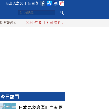
賽
|
新唐人之友
|
節目表
襲沖繩 週末最近台灣 10日登陸浙江
2026 年 8 月 7 日 星期五
川普預透露美伊談判進展
今日熱門
日本氣象廳緊盯白海豚