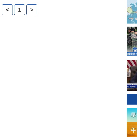
<
1
>