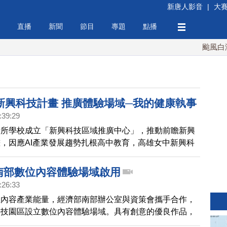
新唐人影音
|
大
直播
新聞
節目
專題
點播
颱風白海豚
新興科技計畫 推廣體驗場域─我的健康執事
:39:29
十所學校成立「新興科技區域推廣中心」，推動前瞻新興
，因應AI產業發展趨勢扎根高中教育，高雄女中新興科
心體驗場域──我的健康執事
 南部數位內容體驗場域啟用
:26:33
位內容產業能量，經濟部南部辦公室與資策會攜手合作，
科技園區設立數位內容體驗場域。具有創意的優良作品，
會場進行展演，成為明日之星。