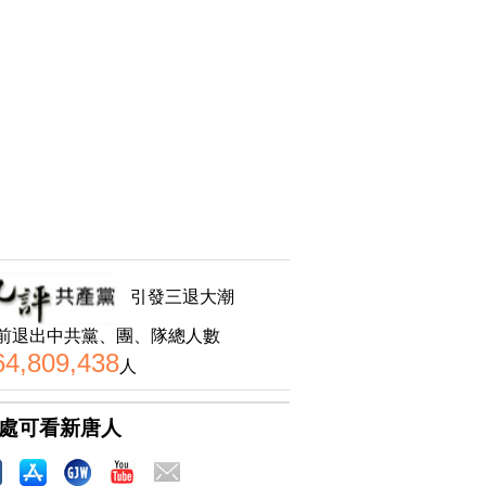
引發三退大潮
前退出中共黨、團、隊總人數
64,809,438
人
處可看新唐人