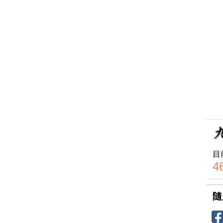
目
4
隨