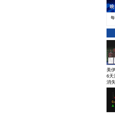
每
美
6天
消