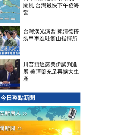
颱風 台灣最快下午發海
警
台灣漢光演習 賴清德搭
裝甲車進駐衡山指揮所
川普預透露美伊談判進
展 美彈藥充足再擴大生
產
今日整點新聞