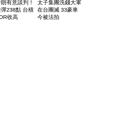
伊朗有意談判！
太子集團洗錢大軍
彈238點 台積
在台團滅 33豪車
DR收高
今被法拍