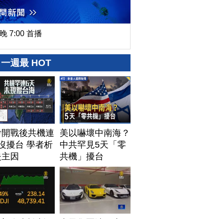
晚 7:00 首播
一週最 HOT
伊開戰後共機連
美以嚇壞中南海？
沒擾台 學者析
中共罕見5天「零
失主因
共機」擾台