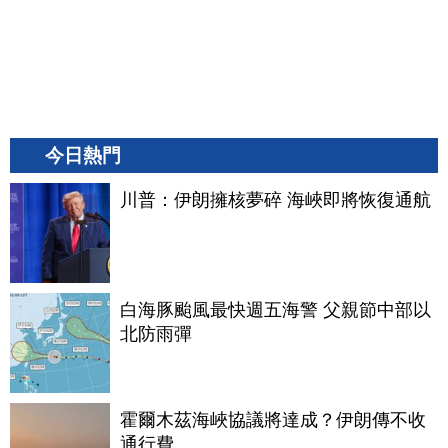
今日熱門
川普：伊朗擁核夢碎 海峽即將恢復通航
白海豚颱風最快週五海警 父親節中部以
北防雨彈
霍爾木茲海峽協議將達成？伊朗傳不收
通行費