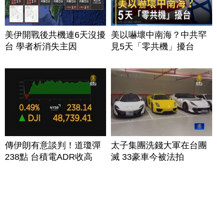
美伊開戰後共機連6天沒擾
美以嚇壞中南海？中共罕
台 學者析消失主因
見5天「零共機」擾台
傳伊朗有意談判！道瓊彈
太子集團洗錢大軍在台團
238點 台積電ADR收高
滅 33豪車今被法拍