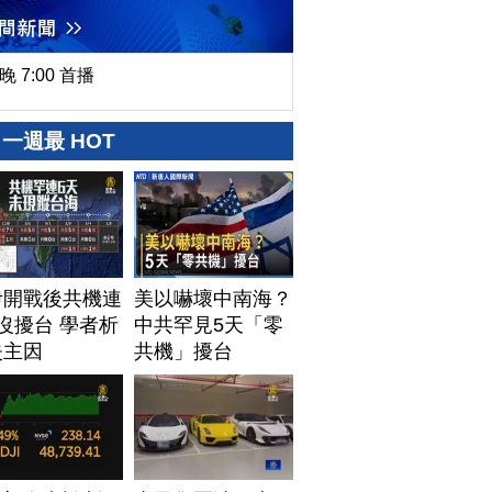
晚 7:00 首播
一週最 HOT
伊開戰後共機連
美以嚇壞中南海？
沒擾台 學者析
中共罕見5天「零
失主因
共機」擾台