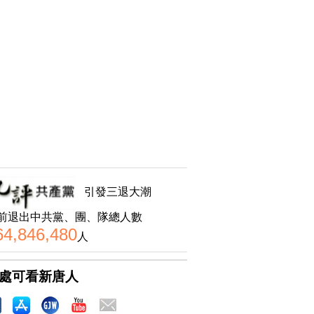
引發三退大潮
前退出中共黨、團、隊總人數
64,846,480
人
處可看新唐人