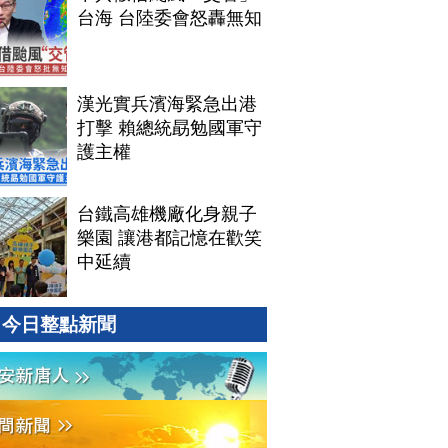
台海 台陸委會怒轟無知
漢光實兵濱海緊急出港
打擊 賴總統勗勉國軍守
護主權
台鐵高雄機廠化身親子
樂園 讓港都記憶在歡笑
中延續
今日整點新聞