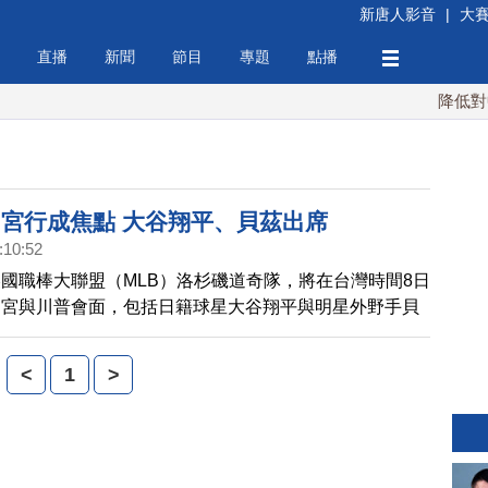
新唐人影音
|
大
直播
新聞
節目
專題
點播
降低對中稀
白宮行成焦點 大谷翔平、貝茲出席
:10:52
國職棒大聯盟（MLB）洛杉磯道奇隊，將在台灣時間8日
白宮與川普會面，包括日籍球星大谷翔平與明星外野手貝
e Betts）都確定將隨隊出席。這也是大谷翔平加盟道奇
軍成員身分造訪白宮。而曾在2018年效力紅襪期間婉拒
<
1
>
貝茲，這次也改變過往態度，親自參加活動。