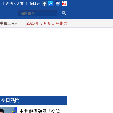
賽
|
新唐人之友
|
節目表
土依賴 川普宣布礦業投資20億美元
2026 年 8 月 8 日 星期六
中東局勢動盪 土耳其沙
今日熱門
中共假借颱風「交管」