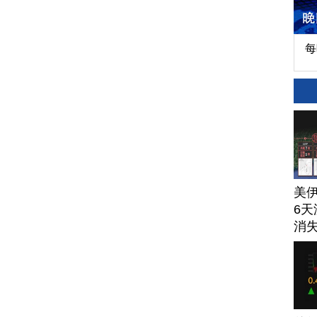
每
美
6天
消