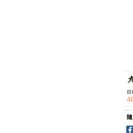
目
4
隨