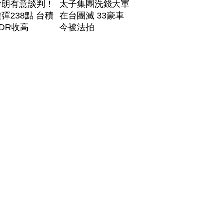
伊朗有意談判！
太子集團洗錢大軍
彈238點 台積
在台團滅 33豪車
DR收高
今被法拍