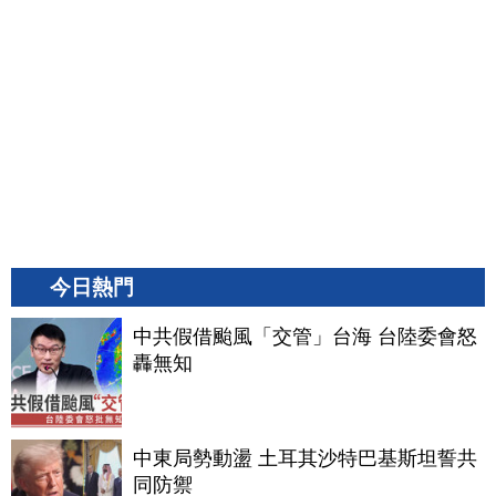
今日熱門
中共假借颱風「交管」台海 台陸委會怒
轟無知
中東局勢動盪 土耳其沙特巴基斯坦誓共
同防禦