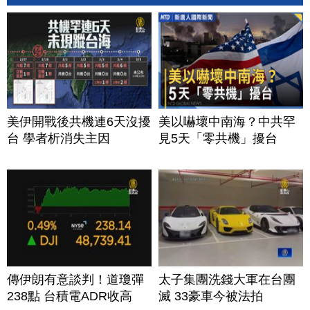
美伊開戰後共機連6天沒擾
美以嚇壞中南海？中共罕
台 學者析消失主因
見5天「零共機」擾台
傳伊朗有意談判！道瓊彈
太子集團洗錢大軍在台團
238點 台積電ADR收高
滅 33豪車今被法拍