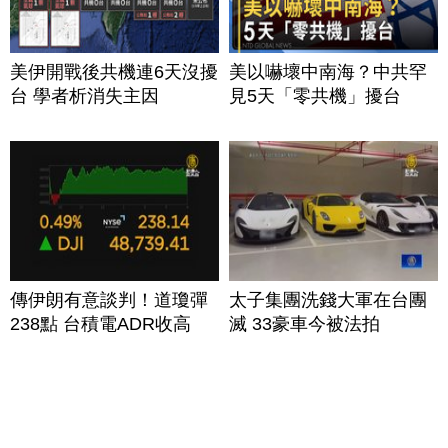
美伊開戰後共機連6天沒擾
美以嚇壞中南海？中共罕
台 學者析消失主因
見5天「零共機」擾台
傳伊朗有意談判！道瓊彈
太子集團洗錢大軍在台團
238點 台積電ADR收高
滅 33豪車今被法拍