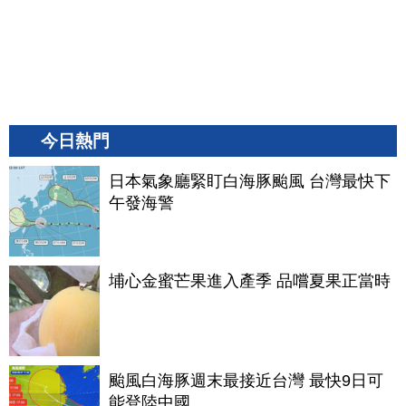
今日熱門
日本氣象廳緊盯白海豚颱風 台灣最快下
午發海警
埔心金蜜芒果進入產季 品嚐夏果正當時
颱風白海豚週末最接近台灣 最快9日可
能登陸中國