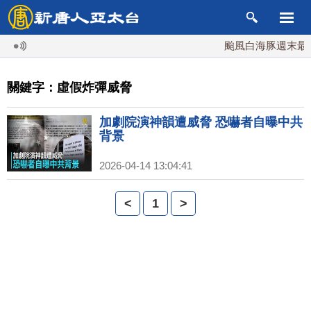
颱風白海豚週末最接
關鍵字：虛假炸彈威脅
加劇院演神韻遭威脅 恐嚇者自曝中共
背景
2026-04-14 13:04:41
<
1
>