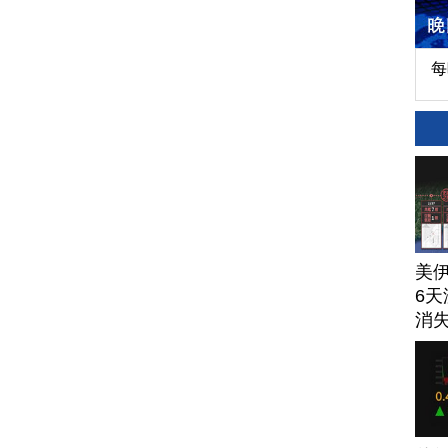
每
美
6天
消