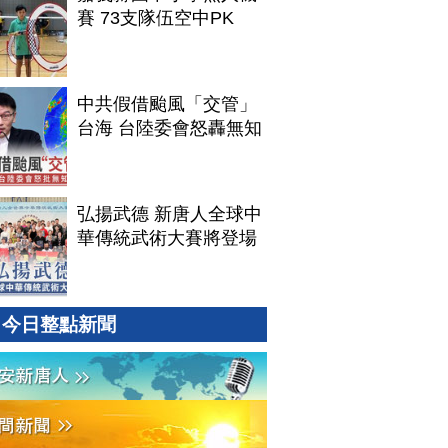
賽 73支隊伍空中PK
中共假借颱風「交管」
台海 台陸委會怒轟無知
弘揚武德 新唐人全球中
華傳統武術大賽將登場
今日整點新聞