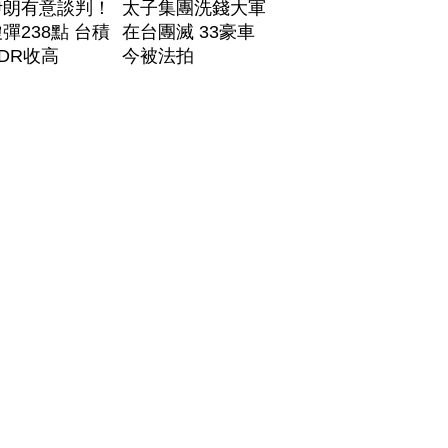
伊朗有意談判！
太子集團洗錢大軍
彈238點 台積
在台團滅 33豪車
DR收高
今被法拍