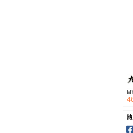
目
4
隨