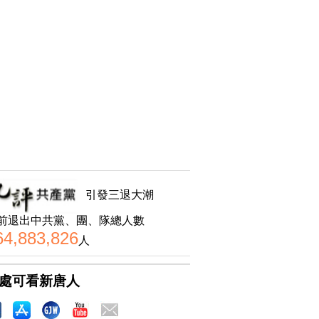
引發三退大潮
前退出中共黨、團、隊總人數
64,883,826
人
處可看新唐人