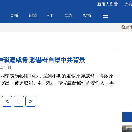
新唐人影音
|
大
直播
新聞
節目
專題
點播
降低對中
神韻遭威脅 恐嚇者自曝中共背景
:04:41
多四季表演藝術中心，受到不明的虛假炸彈威脅，導致原
演出，被迫取消。4月3號，虛假威脅郵件的發件人，再
中文郵件挑釁，並自曝與中共有關。
<
1
>