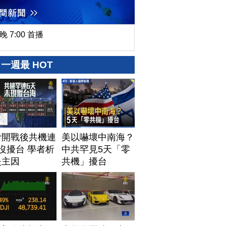
晚 7:00 首播
一週最 HOT
伊開戰後共機連
美以嚇壞中南海？
沒擾台 學者析
中共罕見5天「零
失主因
共機」擾台