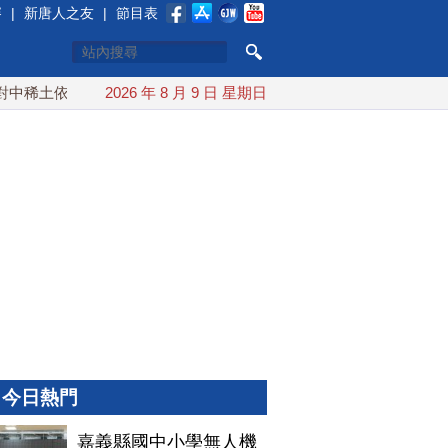
賽
|
新唐人之友
|
節目表
稀土依賴 川普宣布礦業投資20億美元
2026 年 8 月 9 日 星期日
中東局勢動盪 土耳其沙
今日熱門
嘉義縣國中小學無人機