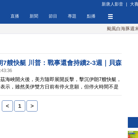
新唐人影音
|
大
直播
新聞
節目
專題
點播
颱風白海豚週末最
7艘快艇 川普：戰事還會持續2-3週｜貝森
:43:36
川習會涉霍爾木茲海峽問題｜中國湖南煙火
茲海峽開火後，美方隨即展開反擊，擊沉伊朗7艘快艇，
場炸毀如廢墟｜AIT見證 台糖攜手美國穀物
普表示，雖然美伊雙方日前有停火意願，但停火時間不是
生質燃料
爭還會持續2-3週。 美國總統川普預計5月中旬訪問中
黨魁習近平會面，美國財政部長貝森特（Scott
<
1
>
t）要求中共施壓伊朗，重開霍爾木茲海峽，允許國際航運通
告川普和習近平會晤時，將討論此問題。 中國湖南省瀏
火廠，發生爆炸，死傷人數持續增加，空拍曝光現場畫
無一棟完整建築。 台美在能源領域擴大合作，美國穀