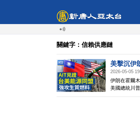
關鍵字：信賴供應鏈
美擊沉伊朗
2026-05-05 19
特預告：
伊朗在霍爾木
廠爆炸 現
美國總統川
協會合作
問題，這波戰
國，將與中共
Bessen
行，貝森特預
陽市一座煙
面，爆炸地點