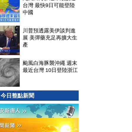
台灣 最快9日可能登陸
中國
川普預透露美伊談判進
展 美彈藥充足再擴大生
產
颱風白海豚襲沖繩 週末
最近台灣 10日登陸浙江
今日整點新聞