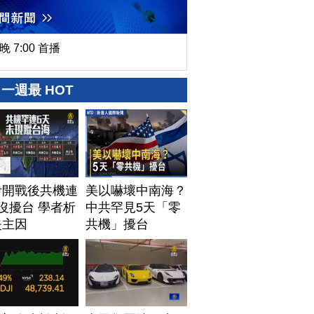
晚 7:00 首播
一週最 HOT
伊開戰後共機連
美以嚇壞中南海？
沒擾台 學者析
中共罕見5天「零
失主因
共機」擾台