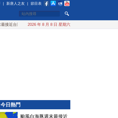
賽
|
新唐人之友
|
節目表
接近台灣 最快9日可能登陸中國
2026 年 8 月 8 日 星期六
台灣漢光首結合城鎮演習 AI
今日熱門
颱風白海豚週末最接近