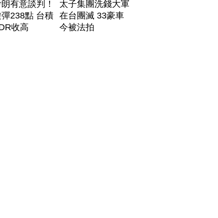
伊朗有意談判！
太子集團洗錢大軍
彈238點 台積
在台團滅 33豪車
DR收高
今被法拍