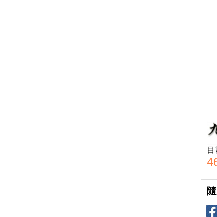
目
4
隨