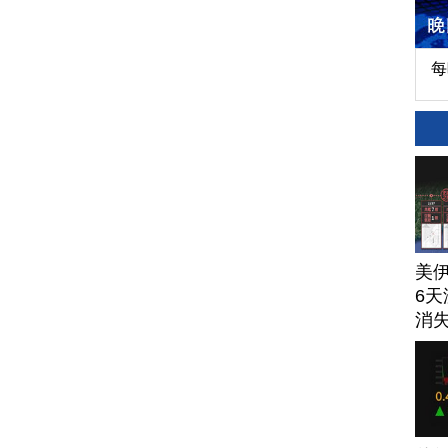
每
美
6天
消