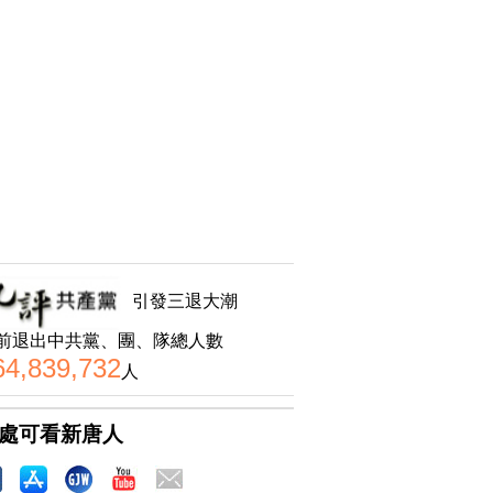
引發三退大潮
前退出中共黨、團、隊總人數
64,839,732
人
處可看新唐人