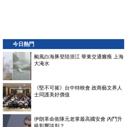
今日熱門
颱風白海豚登陸浙江 華東交通癱瘓 上海
大淹水
《堅不可摧》台中特映會 政商藝文界人
士同護美好價值
伊朗革命衛隊元老掌最高國安會 內鬥升
級影響談判？