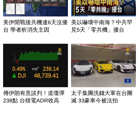
美伊開戰後共機連6天沒擾
美以嚇壞中南海？中共罕
台 學者析消失主因
見5天「零共機」擾台
傳伊朗有意談判！道瓊彈
太子集團洗錢大軍在台團
238點 台積電ADR收高
滅 33豪車今被法拍