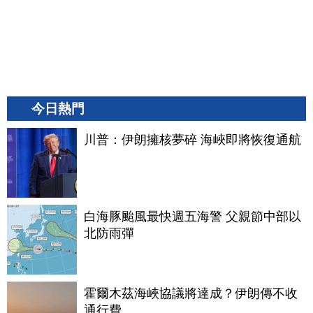
今日熱門
川普：伊朗擁核夢碎 海峽即將恢復通航
白海豚颱風最快週五海警 父親節中部以
北防雨彈
霍爾木茲海峽協議將達成？伊朗傳不收
通行費