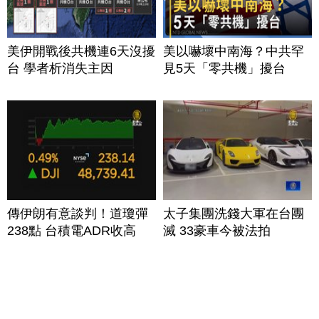
美伊開戰後共機連6天沒擾
美以嚇壞中南海？中共罕
台 學者析消失主因
見5天「零共機」擾台
傳伊朗有意談判！道瓊彈
太子集團洗錢大軍在台團
238點 台積電ADR收高
滅 33豪車今被法拍