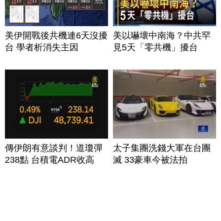
美伊開戰後共機連6天沒擾
美以嚇壞中南海？中共罕
台 學者析消失主因
見5天「零共機」擾台
傳伊朗有意談判！道瓊彈
太子集團洗錢大軍在台團
238點 台積電ADR收高
滅 33豪車今被法拍