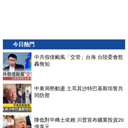
今日熱門
中共假借颱風「交管」台海 台陸委會怒
轟無知
中東局勢動盪 土耳其沙特巴基斯坦誓共
同防禦
降低對中稀土依賴 川普宣布礦業投資20
億美元