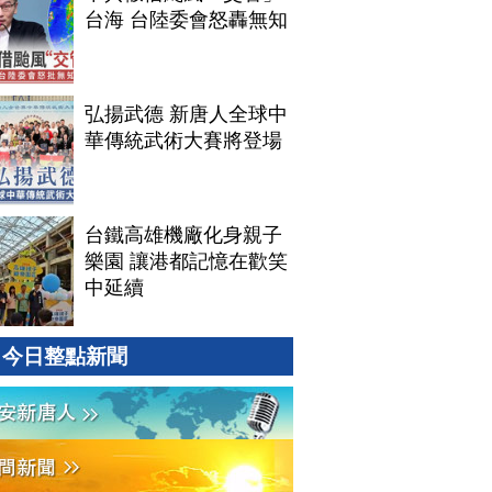
台海 台陸委會怒轟無知
弘揚武德 新唐人全球中
華傳統武術大賽將登場
台鐵高雄機廠化身親子
樂園 讓港都記憶在歡笑
中延續
今日整點新聞