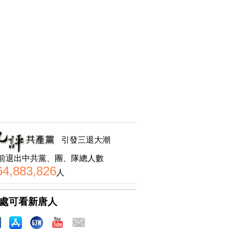
引發三退大潮
前退出中共黨、團、隊總人數
64,883,826
人
處可看新唐人