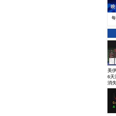
每
美
6天
消