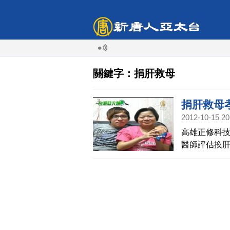
關鍵字：捐肝救母
捐肝救母
2012-10-15 20
高雄正修科
醫師評估換肝
母，為分擔
方和高雄職