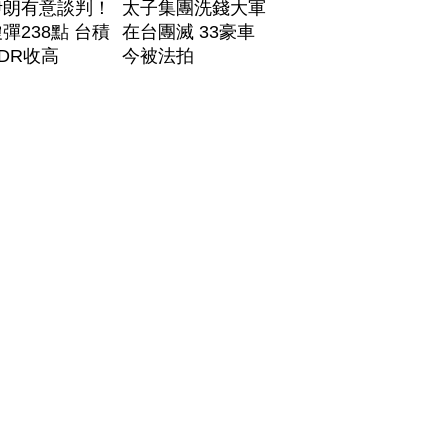
伊朗有意談判！
太子集團洗錢大軍
彈238點 台積
在台團滅 33豪車
DR收高
今被法拍