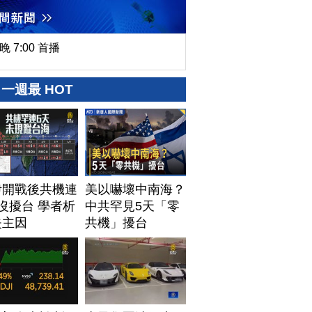
晚 7:00 首播
一週最 HOT
伊開戰後共機連
美以嚇壞中南海？
沒擾台 學者析
中共罕見5天「零
失主因
共機」擾台