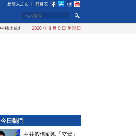
賽
|
新唐人之友
|
節目表
土依賴 川普宣布礦業投資20億美元
2026 年 8 月 9 日 星期日
中東局勢動盪 土耳其沙
今日熱門
中共假借颱風「交管」