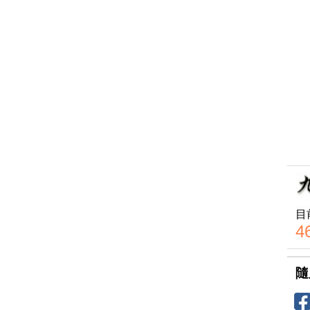
目
4
隨