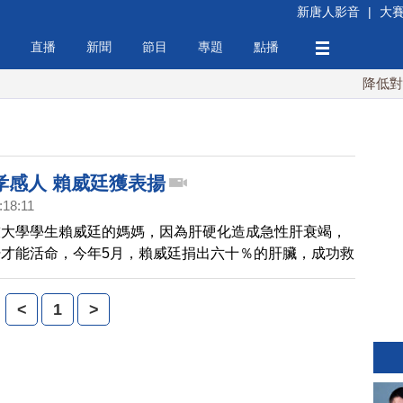
新唐人影音
|
大
直播
新聞
節目
專題
點播
降低對中稀
孝感人 賴威廷獲表揚
:18:11
技大學學生賴威廷的媽媽，因為肝硬化造成急性肝衰竭，
才能活命，今年5月，賴威廷捐出六十％的肝臟，成功救
家計，手術後持續半工半謮，賴同學的感人孝行，獲得校
訓局的表揚。
<
1
>