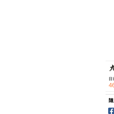
目
4
隨