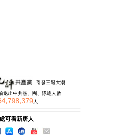
引發三退大潮
前退出中共黨、團、隊總人數
64,798,379
人
處可看新唐人