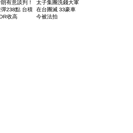
伊朗有意談判！
太子集團洗錢大軍
彈238點 台積
在台團滅 33豪車
DR收高
今被法拍