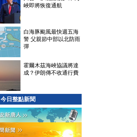
峽即將恢復通航
白海豚颱風最快週五海
警 父親節中部以北防雨
彈
霍爾木茲海峽協議將達
成？伊朗傳不收通行費
今日整點新聞