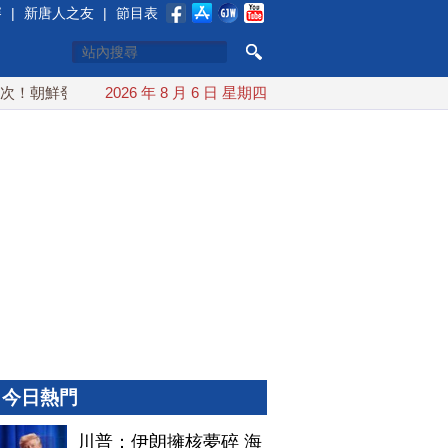
賽
|
新唐人之友
|
節目表
！朝鮮發射彈道導彈 落日本EEZ外
2026 年 8 月 6 日 星期四
紅海戰火續升溫 也門胡塞
今日熱門
川普：伊朗擁核夢碎 海