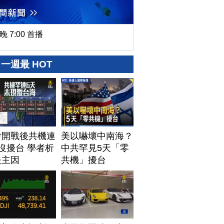
晚 7:00 首播
一週最 HOT
伊開戰後共機連
美以嚇壞中南海？
沒擾台 學者析
中共罕見5天「零
失主因
共機」擾台