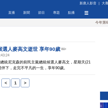
新唐人影音
|
大
直播
新聞
節目
專題
點播
今年第6次
候選人麥高文逝世 享年90歲
:43:24
總統尼克森的前民主黨總統候選人麥高文，星期天(21
陪伴下，走完不平凡的一生，享年90歲。
<
1
>