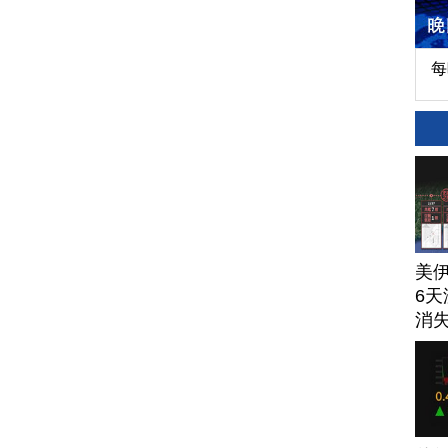
每
美
6天
消