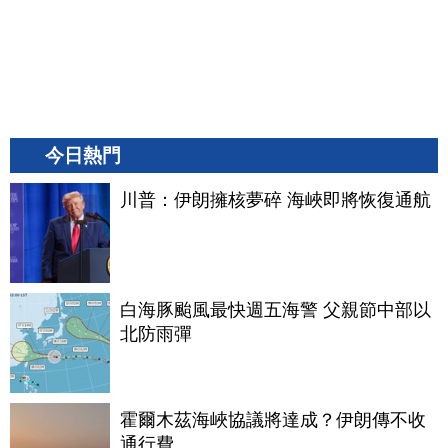
今日熱門
川普：伊朗擁核夢碎 海峽即將恢復通航
白海豚颱風最快週五海警 父親節中部以
北防雨彈
霍爾木茲海峽協議將達成？伊朗傳不收
通行費