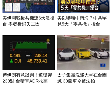
美伊開戰後共機連6天沒擾
美以嚇壞中南海？中共罕
台 學者析消失主因
見5天「零共機」擾台
傳伊朗有意談判！道瓊彈
太子集團洗錢大軍在台團
238點 台積電ADR收高
滅 33豪車今被法拍