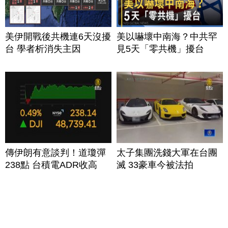
美伊開戰後共機連6天沒擾
美以嚇壞中南海？中共罕
台 學者析消失主因
見5天「零共機」擾台
傳伊朗有意談判！道瓊彈
太子集團洗錢大軍在台團
238點 台積電ADR收高
滅 33豪車今被法拍