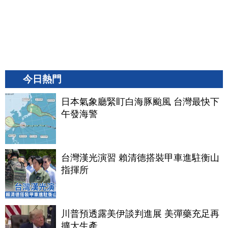
今日熱門
日本氣象廳緊盯白海豚颱風 台灣最快下
午發海警
台灣漢光演習 賴清德搭裝甲車進駐衡山
指揮所
川普預透露美伊談判進展 美彈藥充足再
擴大生產