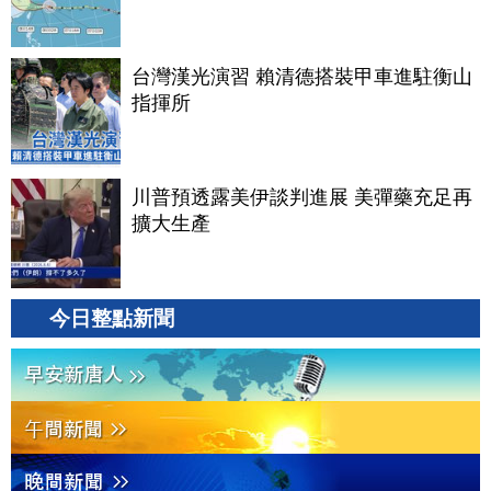
台灣漢光演習 賴清德搭裝甲車進駐衡山
指揮所
川普預透露美伊談判進展 美彈藥充足再
擴大生產
今日整點新聞