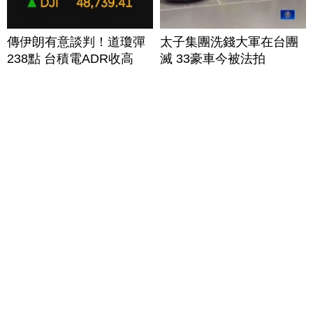
傳伊朗有意談判！道瓊彈
太子集團洗錢大軍在台團
238點 台積電ADR收高
滅 33豪車今被法拍