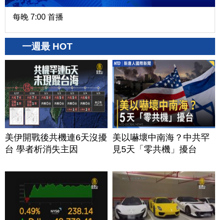
每晚 7:00 首播
一週最 HOT
美伊開戰後共機連6天沒擾
美以嚇壞中南海？中共罕
台 學者析消失主因
見5天「零共機」擾台