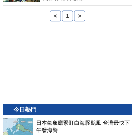
<
1
>
今日熱門
日本氣象廳緊盯白海豚颱風 台灣最快下
午發海警