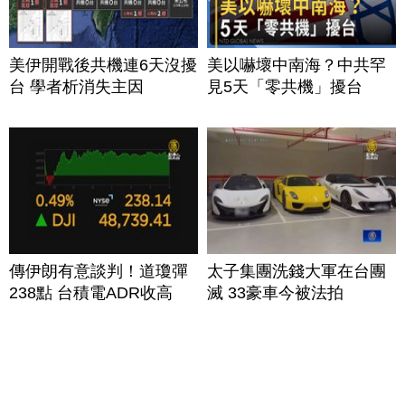
美伊開戰後共機連6天沒擾
美以嚇壞中南海？中共罕
台 學者析消失主因
見5天「零共機」擾台
傳伊朗有意談判！道瓊彈
太子集團洗錢大軍在台團
238點 台積電ADR收高
滅 33豪車今被法拍