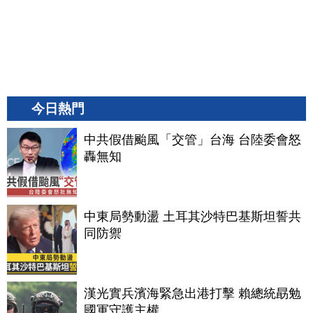
今日熱門
中共假借颱風「交管」台海 台陸委會怒
轟無知
中東局勢動盪 土耳其沙特巴基斯坦誓共
同防禦
漢光實兵濱海緊急出港打擊 賴總統勗勉
國軍守護主權