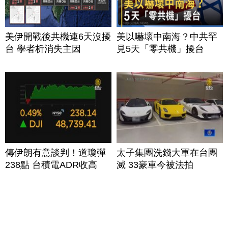
美伊開戰後共機連6天沒擾
美以嚇壞中南海？中共罕
台 學者析消失主因
見5天「零共機」擾台
傳伊朗有意談判！道瓊彈
太子集團洗錢大軍在台團
238點 台積電ADR收高
滅 33豪車今被法拍