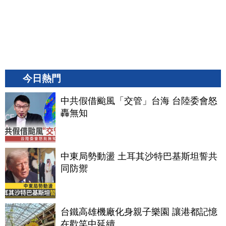
今日熱門
中共假借颱風「交管」台海 台陸委會怒
轟無知
中東局勢動盪 土耳其沙特巴基斯坦誓共
同防禦
台鐵高雄機廠化身親子樂園 讓港都記憶
在歡笑中延續