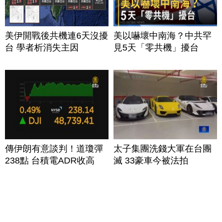
美伊開戰後共機連6天沒擾
美以嚇壞中南海？中共罕
台 學者析消失主因
見5天「零共機」擾台
傳伊朗有意談判！道瓊彈
太子集團洗錢大軍在台團
238點 台積電ADR收高
滅 33豪車今被法拍