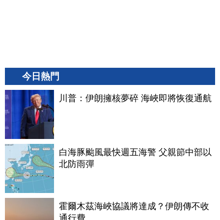
今日熱門
川普：伊朗擁核夢碎 海峽即將恢復通航
白海豚颱風最快週五海警 父親節中部以
北防雨彈
霍爾木茲海峽協議將達成？伊朗傳不收
通行費