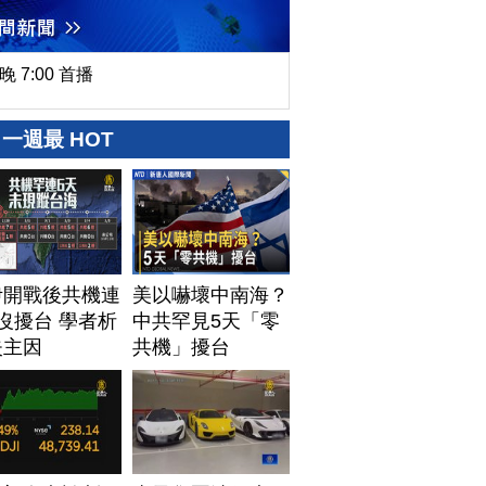
晚 7:00 首播
一週最 HOT
伊開戰後共機連
美以嚇壞中南海？
沒擾台 學者析
中共罕見5天「零
失主因
共機」擾台