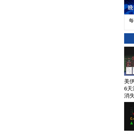
每
美
6天
消