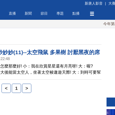
新唐人影音
|
大
直播
新聞
節目
專題
點播
今年第6次
妙妙(11)--太空飛鼠 多果樹 討厭黑夜的席
:22:48
怎麼那麼好! 小：我在欣賞星星還有月亮呀! 大：喔?
大後能當太空人，坐著太空梭遨遊天際! 大：到時可要幫
有沒有嫦娥喔 ! 小：那沒問題! 大：不錯喔? 從小就有個
：長大後，我希望能先去看月亮姐姐、再去拜訪太陽公
<
1
>
他的星球。 大：太陽很熱耶，妳敢去呀! 小： Of
 Yes! 大： 為什麼要去拜訪太陽公公? 小：地球本身是很冷
陽的熱可以讓我們抵擋寒冷，我們會變成急凍人。所以我
公公說