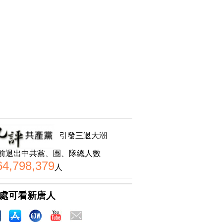
引發三退大潮
前退出中共黨、團、隊總人數
64,798,379
人
處可看新唐人