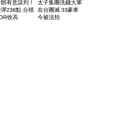
伊朗有意談判！
太子集團洗錢大軍
彈238點 台積
在台團滅 33豪車
DR收高
今被法拍