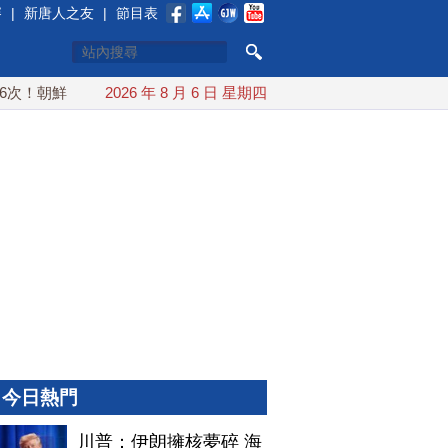
賽
|
新唐人之友
|
節目表
！朝鮮發射彈道導彈 落日本EEZ外
2026 年 8 月 6 日 星期四
紅海戰火續升溫 也門胡塞
今日熱門
川普：伊朗擁核夢碎 海