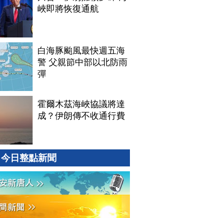
峽即將恢復通航
白海豚颱風最快週五海
警 父親節中部以北防雨
彈
霍爾木茲海峽協議將達
成？伊朗傳不收通行費
今日整點新聞