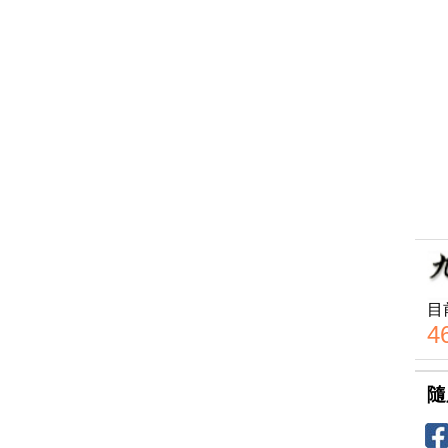
目
4
隨