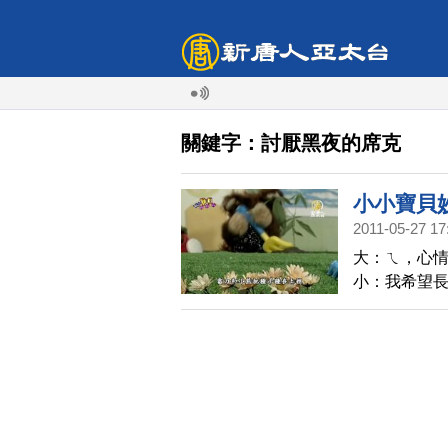
關鍵字：討厭黑夜的席克
小小寶貝妙
2011-05-27 17
克
大：ㄟ，心情
小：我希望長
我看看月亮上
大志向。 小
公、再去看其
Course,
的，如果 太
要去跟太陽