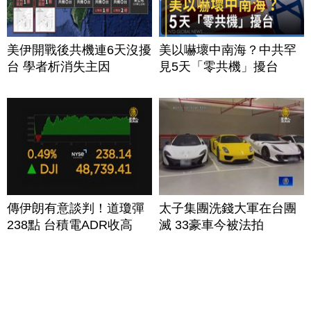
美伊開戰後共機連6天沒擾
美以嚇壞中南海？中共罕
台 學者析消失主因
見5天「零共機」擾台
傳伊朗有意談判！道瓊彈
太子集團洗錢大軍在台團
238點 台積電ADR收高
滅 33豪車今被法拍