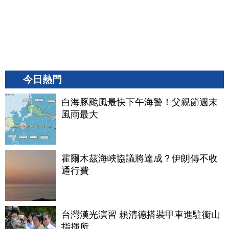
今日熱門
白海豚颱風最快下午海警！父親節週末
風雨最大
霍爾木茲海峽協議將達成？伊朗傳不收
通行費
台灣漢光演習 賴清德搭裝甲車進駐衡山
指揮所