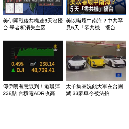
美伊開戰後共機連6天沒擾
美以嚇壞中南海？中共罕
台 學者析消失主因
見5天「零共機」擾台
傳伊朗有意談判！道瓊彈
太子集團洗錢大軍在台團
238點 台積電ADR收高
滅 33豪車今被法拍