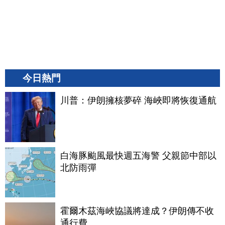
今日熱門
川普：伊朗擁核夢碎 海峽即將恢復通航
白海豚颱風最快週五海警 父親節中部以
北防雨彈
霍爾木茲海峽協議將達成？伊朗傳不收
通行費