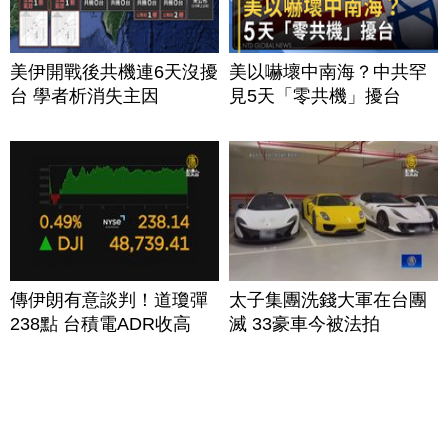
美伊開戰後共機連6天沒擾
美以嚇壞中南海？中共罕
台 學者析消失主因
見5天「零共機」擾台
傳伊朗有意談判！道瓊彈
太子集團洗錢大軍在台團
238點 台積電ADR收高
滅 33豪車今被法拍