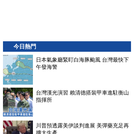
今日熱門
日本氣象廳緊盯白海豚颱風 台灣最快下
午發海警
台灣漢光演習 賴清德搭裝甲車進駐衡山
指揮所
川普預透露美伊談判進展 美彈藥充足再
擴大生產