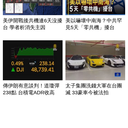
美伊開戰後共機連6天沒擾
美以嚇壞中南海？中共罕
台 學者析消失主因
見5天「零共機」擾台
傳伊朗有意談判！道瓊彈
太子集團洗錢大軍在台團
238點 台積電ADR收高
滅 33豪車今被法拍