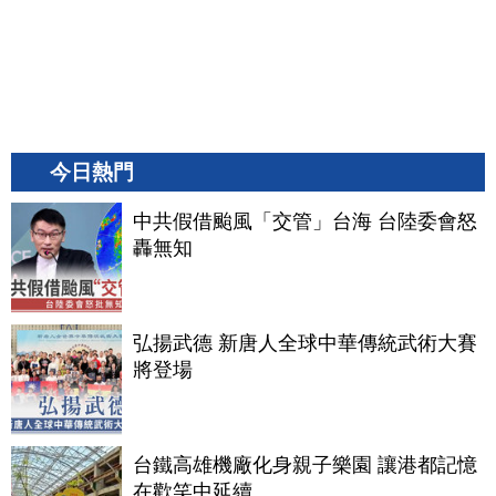
今日熱門
中共假借颱風「交管」台海 台陸委會怒
轟無知
弘揚武德 新唐人全球中華傳統武術大賽
將登場
台鐵高雄機廠化身親子樂園 讓港都記憶
在歡笑中延續