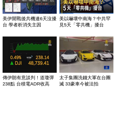
美伊開戰後共機連6天沒擾
美以嚇壞中南海？中共罕
台 學者析消失主因
見5天「零共機」擾台
傳伊朗有意談判！道瓊彈
太子集團洗錢大軍在台團
238點 台積電ADR收高
滅 33豪車今被法拍