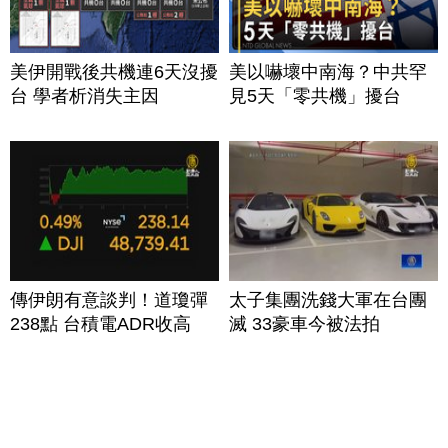
美伊開戰後共機連6天沒擾
美以嚇壞中南海？中共罕
台 學者析消失主因
見5天「零共機」擾台
傳伊朗有意談判！道瓊彈
太子集團洗錢大軍在台團
238點 台積電ADR收高
滅 33豪車今被法拍