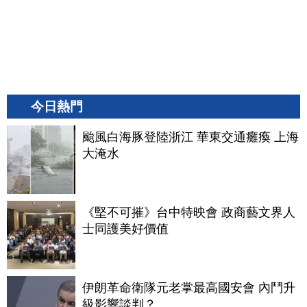
今日熱門
颱風白海豚登陸浙江 華東交通癱瘓 上海
大淹水
《堅不可摧》台中特映會 政商藝文界人
士同護美好價值
伊朗革命衛隊元老掌最高國安會 內鬥升
級影響談判？