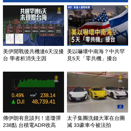
美伊開戰後共機連6天沒擾
美以嚇壞中南海？中共罕
台 學者析消失主因
見5天「零共機」擾台
傳伊朗有意談判！道瓊彈
太子集團洗錢大軍在台團
238點 台積電ADR收高
滅 33豪車今被法拍