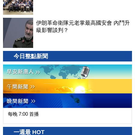
伊朗革命衛隊元老掌最高國安會 內鬥升
級影響談判？
今日整點新聞
每晚 7:00 首播
一週最 HOT