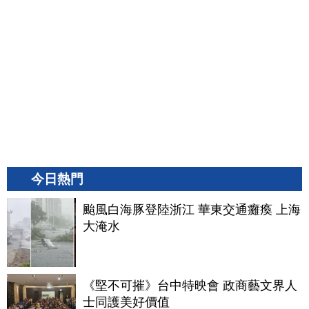
今日熱門
颱風白海豚登陸浙江 華東交通癱瘓 上海
大淹水
《堅不可摧》台中特映會 政商藝文界人
士同護美好價值