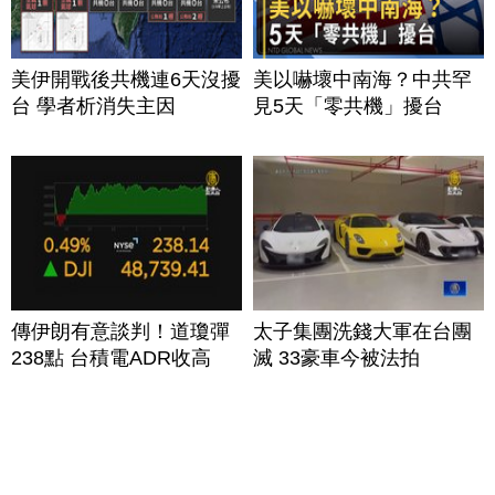
美伊開戰後共機連6天沒擾
美以嚇壞中南海？中共罕
台 學者析消失主因
見5天「零共機」擾台
傳伊朗有意談判！道瓊彈
太子集團洗錢大軍在台團
238點 台積電ADR收高
滅 33豪車今被法拍