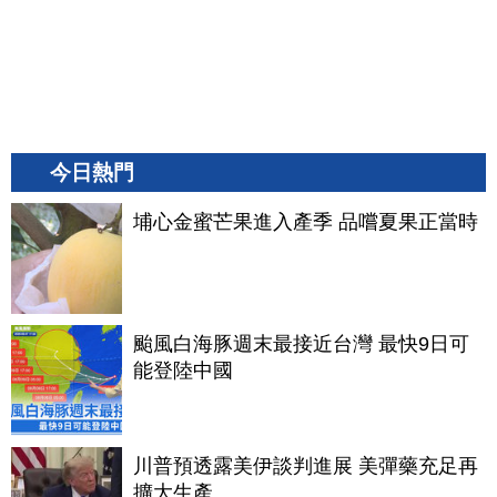
今日熱門
埔心金蜜芒果進入產季 品嚐夏果正當時
颱風白海豚週末最接近台灣 最快9日可
能登陸中國
川普預透露美伊談判進展 美彈藥充足再
擴大生產