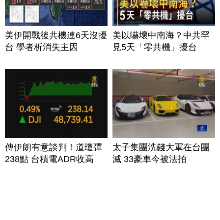
美伊開戰後共機連6天沒擾
美以嚇壞中南海？中共罕
台 學者析消失主因
見5天「零共機」擾台
傳伊朗有意談判！道瓊彈
太子集團洗錢大軍在台團
238點 台積電ADR收高
滅 33豪車今被法拍