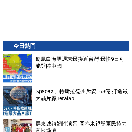
今日熱門
颱風白海豚週末最接近台灣 最快9日可
能登陸中國
SpaceX、特斯拉德州斥資168億 打造最
大晶片廠Terafab
屏東城鎮韌性演習 周春米視導軍民協力
實地操演