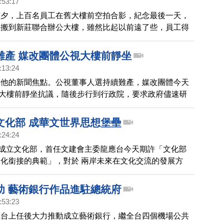
:53:17
前夕，上百名員工在舊大樓前空拍合影，紀念最後一天，
批搬到新莊聯合辦公大樓，雖然比起以前遠了些，員工得
的交通時間，但一年能為國庫省下近七千萬租金，文化部
是開心的說，新莊我們來了。
難產 媒改團體公視大樓前靜坐
:13:24
其他的新聞焦點。公視董事人選持續難產，媒改團體今天
公視大樓前靜坐抗議，隨後步行到行政院，要求政府儘速研
經獲選的13席董事立刻就任，召開董事會，解決公視延
題。
文化部 成華文世界思想堡壘
:24:24
將成立文化部，首任文建會主委龍應台今天期許「文化部
化銜接的典範」，對於 兩岸未來在文化交流的發展方
表示，台灣人，要用文化的思維，文化的方法去保障兩岸
助 藝術銀行作品進駐總統府
:53:23
應台上任後大力推動成立藝術銀行，繼全台四個機場公共