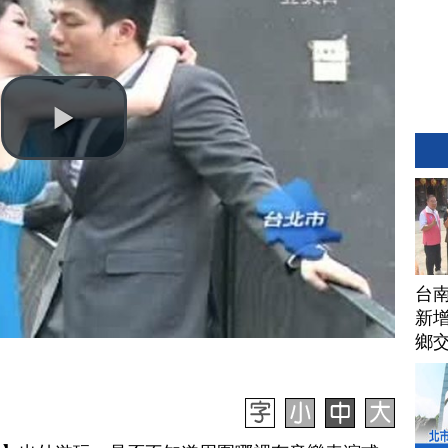
台
新增
鄉