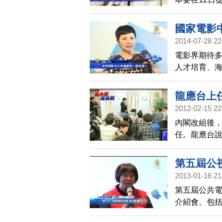
明。外界認
因此呼籲各
國家電影
2014-07-28 22
電影界期待
人才培育、
董事，兩人
挺，直接捐款
龍應台上
2012-02-15 22
內閣改組後，
任。龍應台
建會的業務，
時間，也希
第五屆公
2013-01-16 21
第五屆公共電
介紹會。包
被提名的導