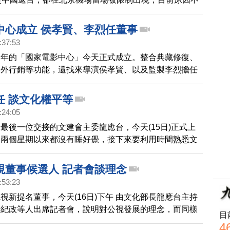
為，這跟徐嘉森是台北電視節承辦人的身分有關，立委也
界關注，並質疑文化部修改參展規則，是行政干預文化。
中心成立 侯孝賢、李烈任董事
:37:53
多年的「國家電影中心」今天正式成立。整合典藏修復、
海外行銷等功能，還找來導演侯孝賢、以及監製李烈擔任
特別強調從小扎根培育電影人才，而知名演員徐楓也力
510萬，贊助經典電影「俠女」的修復。
任 談文化權平等
:24:05
最後一位交接的文建會主委龍應台，今天(15日)正式上
說兩個星期以來都沒有睡好覺，接下來要利用時間熟悉文
並表示文 化是台灣的核心國力，要做好文化建設，需要
望各界給她更多支持。
視董事候選人 記者會談理念
:53:23
視新提名董事，今天(16日)下午 由文化部長龍應台主持
括紀政等人出席記者會，說明對公視發展的理念，而同樣
目
演鈕承澤、作家侯文詠則是缺席沒有現身。
4