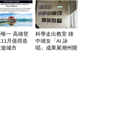
唯一 高雄登
科學走出教室 雄
11月值得造
中雄女「AI 詠
旅遊城市
唱」成果展潮州開
展