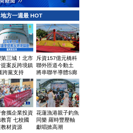
地方一週最 HOT
灣第三城！北市
斥資157億元橋科
會提案反跨境鎮
聯外匝道今動土
獲跨黨支持
將串聯半導體S廊
帶
濟會攜企業投資
花蓮漁港親子釣魚
教育 七校國
同樂 羅時豐壓軸
獲教材資源
獻唱掀高潮