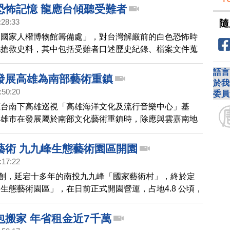
恐怖記憶 龍應台傾聽受難者
:28:33
隨
「國家人權博物館籌備處」，對台灣解嚴前的白色恐怖時
地搶救史料，其中包括受難者口述歷史紀錄、檔案文件蒐
龍應台週四(22日)與十多位白色恐怖時期的受難者及家
語言
聽他們的意見，希望為人權館的設置，提供參考方向。
發展高雄為南部藝術重鎮
於我
:50:20
委員
應台南下高雄巡視「高雄海洋文化及流行音樂中心」基
高雄市在發展屬於南部文化藝術重鎮時，除應與雲嘉南地
需中央與地方的無縫合作，讓創意人才可以在地發展。
藝術 九九峰生態藝術園區開園
:17:22
受創，延宕十多年的南投九九峰「國家藝術村」，終於定
生態藝術園區」，在日前正式開園營運，占地4.8 公頃，
。
包搬家 年省租金近7千萬