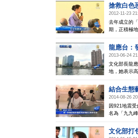
搶救白色
2012-11-23 21
去年成立的
期，正積極
集。文化部長
屬茶敘，傾
龍應台：
2013-06-24 21
文化部長龍
地，她表示
區合作，更
結合生態
2014-08-26 20
因921地震
名為「九九峰
帶您去看看
文化部打