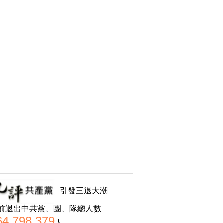
引發三退大潮
前退出中共黨、團、隊總人數
64,798,379
人