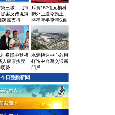
灣第三城！北市
斥資157億元橋科
會提案反跨境鎮
聯外匝道今動土
獲跨黨支持
將串聯半導體S廊
帶
化推身障中秋禮
水湳轉運中心啟用
藝人康康掏腰
打造中台灣交通新
助弱勢
門戶
今日整點新聞