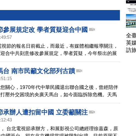
節參展規定改 學者質疑迎合中國
全臺
:49:57
英媒
北電視節的報名日前截止，而最近，有媒體相繼報導關注，
訪
為迎合中共刻意修改參展規定，學者質疑，今年祭出的展
，就是為了技術性攔阻報導中國真相的新唐人參展，迎合
審查標準。
馬台 南市民籲文化部列古蹟
:51:15
您關心，1970年代中華民國退出聯合國之後，曾經陪伴
共打壓外交困境的央廣天馬台，如今面臨拆除危機。天馬
狀幕形天線，不但在國際上獨一無二，而且覆蓋面積傲居
台南當地民眾呼籲，天馬台是台灣珍貴的歷史痕跡和文化
節承辦人遭扣留中國 立委籲關注
妥善保留。
:12:43
， 台北電視節承辦方，和展影視公司總經理徐嘉森，原
從中國返台，卻在北京機場當場被限制出境，目前原因不