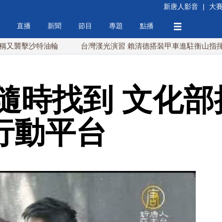
新唐人影音
|
大
直播
新聞
節目
專題
點播
擊沙特油輪
台灣漢光演習 賴清德搭裝甲車進駐衡山指揮所
隨時找到 文化部
re行動平台