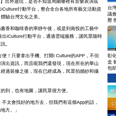
日訊】出外遊玩，是否不知道周圍哪裡有音樂表演或
台
Culture行動平台，整合全台各地所有藝文活動資
議
，體驗台灣文化之美。
壓 
滿書香和咖啡香的寧靜午後，或是到南投的工藝中
出iCulture行動平台，通過雲端服務，讓民眾隨時
資訊。
彰
！只要拿出手機、打開I Culture的APP，不但
盒 
和演出資訊，而且呢我們還發現，現在所在的華山
包
，經過裝修之後，現在已經成為，民眾拍婚紗和攝
查的到，也有地圖，讓民眾很方便。
，不太會找好的地方去，但我們有這個App的話，
的地方。」