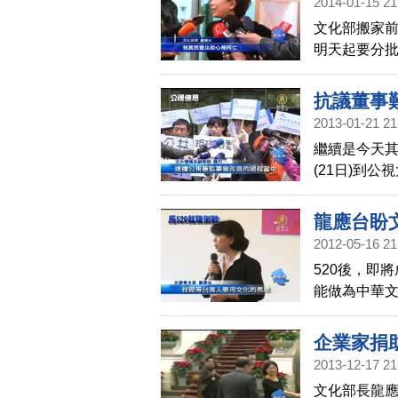
2014-01-15 21
文化部搬家
明天起要分
多花上一倍
長龍應台還
抗議董事
2013-01-21 21
繼續是今天
(21日)到
擬修法，讓已
宕已久的問
龍應台盼
2012-05-16 21
520後，即
能做為中華文
向，龍應台
的和平。
企業家捐
2013-12-17 21
文化部長龍