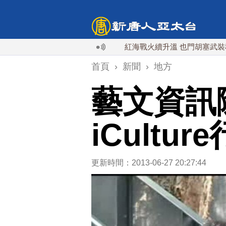
道導彈 落日本EEZ外
紅海戰火續升溫 也門胡塞武裝稱又襲
首頁
›
新聞
›
地方
藝文資訊
iCultu
更新時間：2013-06-27 20:27:44