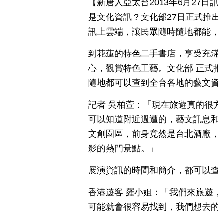
【新唐人亞太台2013年6月27
是文化資訊？文化部27日正式推出i
訊上雲端，讓民眾隨時隨地都能
到花蓮的特色二手書店，享受充
心，觀賞特色工藝。文化部 正式推
隨地都可以查到全台各地的藝文
記者 吳柏萱：「現在旅遊真的很方便
可以知道附近週遭的，藝文訊息
文創園區，前身竟然是台北酒廠
影的熱門景點。」
展演資訊的時間和簡介，都可以
香港遊客 羅小姐：「我們來旅遊
可能就會很容易找到，我們想去