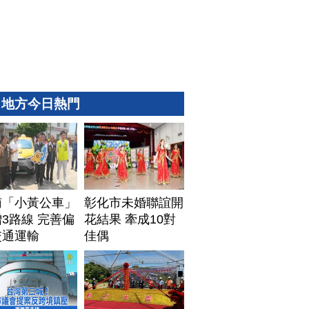
地方今日熱門
南「小黃公車」
彰化市未婚聯誼開
3路線 完善偏
花結果 牽成10對
交通運輸
佳偶