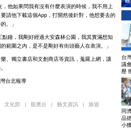
友，他如果問我有沒有什麼表演的時候，我不用上
要請他下載這個App，打開然後針對，他想要去的
棒的。」
三點鐘，我剛好經過大安森林公園，我其實滿想知
到的範圍之內，是不是剛好有街頭藝人在表演。」
台
音樂、獨立書店和文創商店等資訊，蒐羅上網，讓
議
美。
壓 
台灣台北報導
文化部
龍應台
藝文資訊
旅遊
|
|
|
同
品德
小