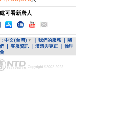
處可看新唐人
：
中文(台灣)
|
我們的服務
|
關
們
|
客服資訊
|
澄清與更正
|
倫理
會
Copyright ©2002-2023