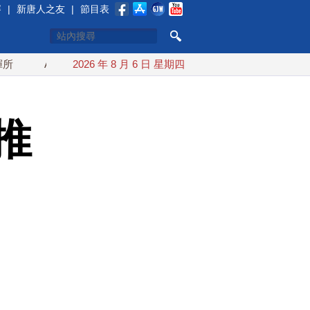
賽
|
新唐人之友
|
節目表
AIT公開台美海巡合作 余茂春：東亞最重要局勢發展
2026 年 8 月 6 日 星期四
川普傳將
推