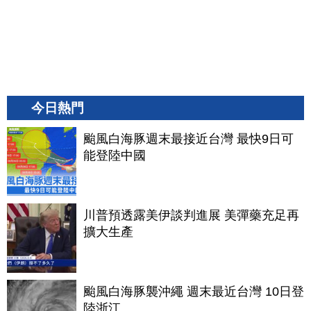
今日熱門
颱風白海豚週末最接近台灣 最快9日可
能登陸中國
川普預透露美伊談判進展 美彈藥充足再
擴大生產
颱風白海豚襲沖繩 週末最近台灣 10日登
陸浙江