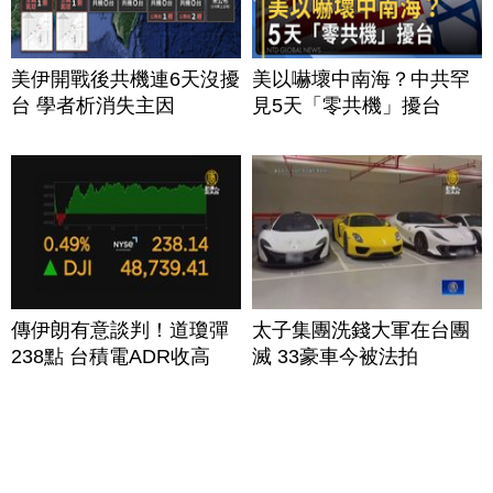
美伊開戰後共機連6天沒擾
美以嚇壞中南海？中共罕
台 學者析消失主因
見5天「零共機」擾台
傳伊朗有意談判！道瓊彈
太子集團洗錢大軍在台團
238點 台積電ADR收高
滅 33豪車今被法拍