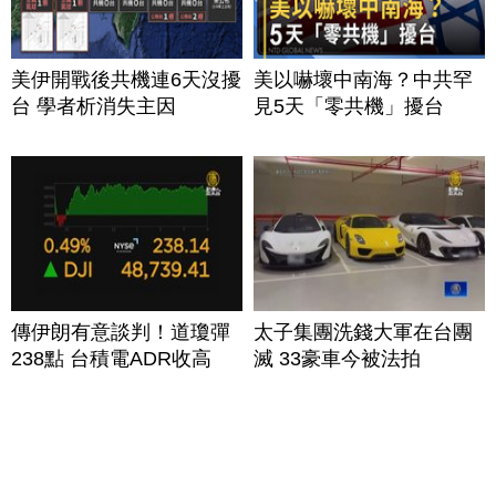
美伊開戰後共機連6天沒擾
美以嚇壞中南海？中共罕
台 學者析消失主因
見5天「零共機」擾台
傳伊朗有意談判！道瓊彈
太子集團洗錢大軍在台團
238點 台積電ADR收高
滅 33豪車今被法拍