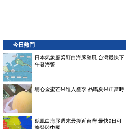
今日熱門
日本氣象廳緊盯白海豚颱風 台灣最快下
午發海警
埔心金蜜芒果進入產季 品嚐夏果正當時
颱風白海豚週末最接近台灣 最快9日可
能登陸中國