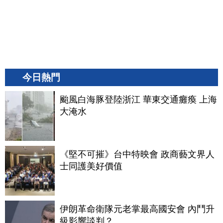
今日熱門
颱風白海豚登陸浙江 華東交通癱瘓 上海
大淹水
《堅不可摧》台中特映會 政商藝文界人
士同護美好價值
伊朗革命衛隊元老掌最高國安會 內鬥升
級影響談判？