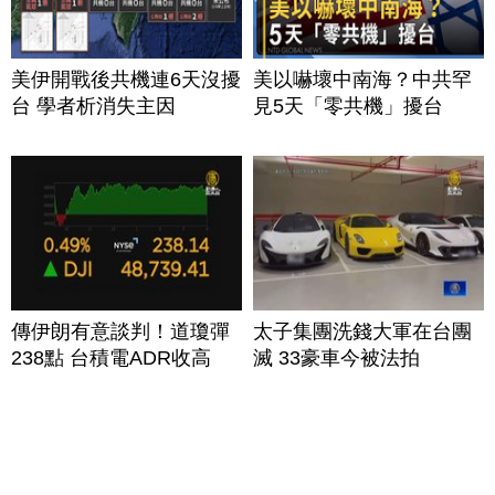
美伊開戰後共機連6天沒擾
美以嚇壞中南海？中共罕
台 學者析消失主因
見5天「零共機」擾台
傳伊朗有意談判！道瓊彈
太子集團洗錢大軍在台團
238點 台積電ADR收高
滅 33豪車今被法拍