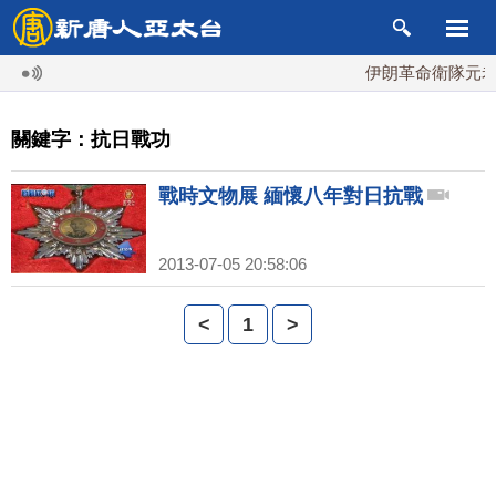
伊朗革命衛隊元老掌
關鍵字：抗日戰功
戰時文物展 緬懷八年對日抗戰
2013-07-05 20:58:06
<
1
>