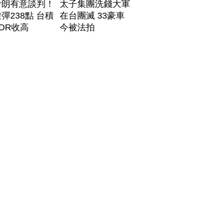
伊朗有意談判！
太子集團洗錢大軍
彈238點 台積
在台團滅 33豪車
DR收高
今被法拍