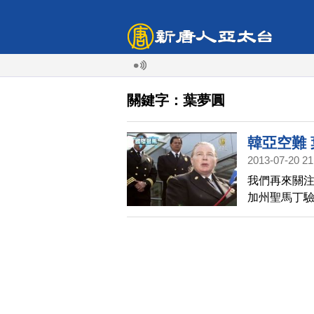
關鍵字：葉夢圓
韓亞空難
2013-07-20 21
我們再來關注
加州聖馬丁
葉夢園，當
還在調查中