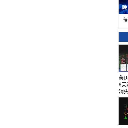
每
美
6天
消