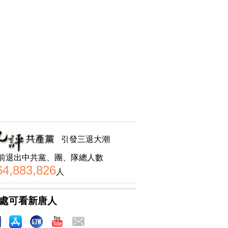
引發三退大潮
前退出中共黨、團、隊總人數
64,883,826
人
處可看新唐人