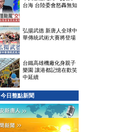
台海 台陸委會怒轟無知
弘揚武德 新唐人全球中
華傳統武術大賽將登場
台鐵高雄機廠化身親子
樂園 讓港都記憶在歡笑
中延續
今日整點新聞