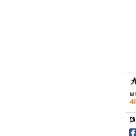
目
4
隨