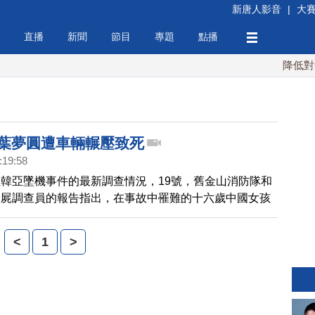
新唐人影音
|
大
直播
新聞
節目
專題
點播
降低對中稀
 葉夢圓遭車輛輾壓致死
:19:58
韓亞墜機事件的最新調查情況，19號，舊金山消防隊和
驗屍調查員的報告指出，在事故中罹難的十六歲中國女孩
時應該還活著，但被趕到現場救援的車輛輾壓，事件過程
，來看報導。
<
1
>