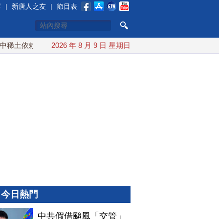
賽
|
新唐人之友
|
節目表
土依賴 川普宣布礦業投資20億美元
2026 年 8 月 9 日 星期日
中東局勢動盪 土耳其沙
今日熱門
中共假借颱風「交管」