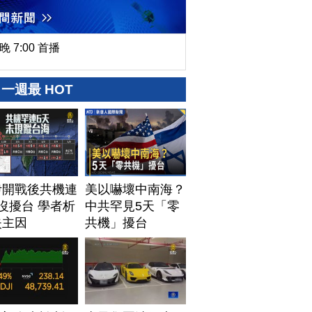
晚 7:00 首播
一週最 HOT
伊開戰後共機連
美以嚇壞中南海？
沒擾台 學者析
中共罕見5天「零
失主因
共機」擾台