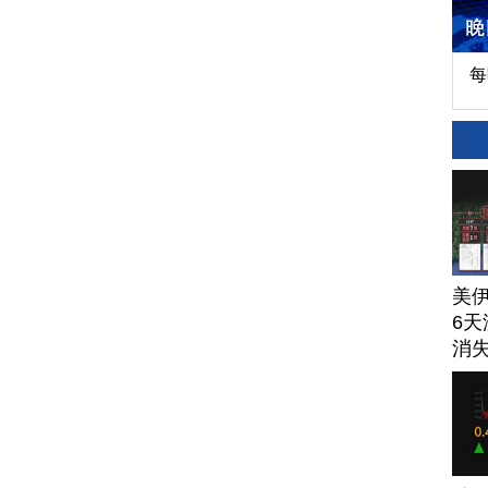
每
美
6天
消