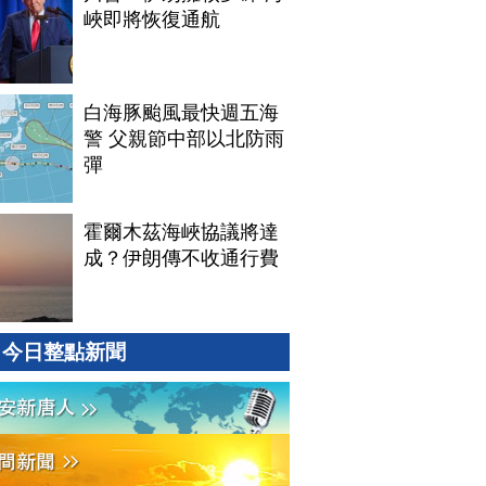
峽即將恢復通航
白海豚颱風最快週五海
警 父親節中部以北防雨
彈
霍爾木茲海峽協議將達
成？伊朗傳不收通行費
今日整點新聞