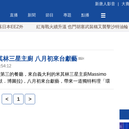
新唐人影音
|
大
直播
新聞
節目
專題
點播
EEZ外
紅海戰火續升溫 也門胡塞武裝稱又襲擊沙特油輪
其林三星主廚 八月初來台獻藝
:54:12
第三的餐廳，來自義大利的米其林三星主廚Massimo
a(馬西默．博圖拉)，八月初來台獻藝，帶來一道獨特料理「環
。將牛舌包裹在竹炭饅頭當中，再搭配來自世界各地的醬
這位大廚料理的過程就讓人口水直流。
<
1
>