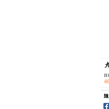
目
4
隨