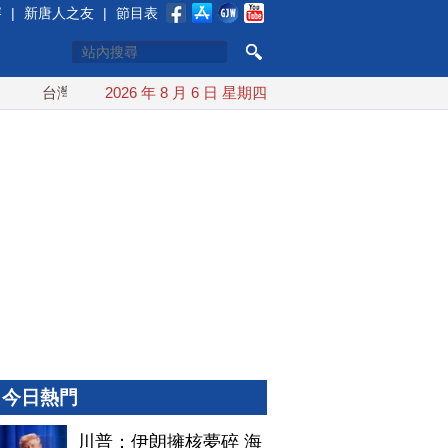
賽
|
新唐人之友
|
節目表
台灣漢光演習 賴清德搭裝甲車進駐衡山指揮所
2026 年 8 月 6 日 星期四
AIT公開台
今日熱門
川普：伊朗擁核夢碎 海