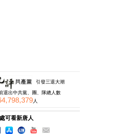
引發三退大潮
前退出中共黨、團、隊總人數
64,798,379
人
處可看新唐人