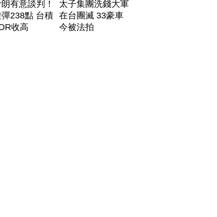
伊朗有意談判！
太子集團洗錢大軍
彈238點 台積
在台團滅 33豪車
DR收高
今被法拍