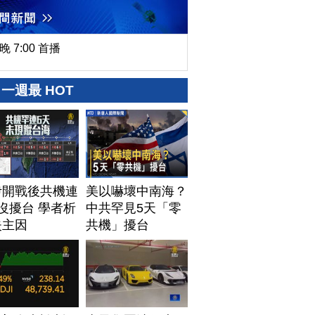
晚 7:00 首播
一週最 HOT
伊開戰後共機連
美以嚇壞中南海？
沒擾台 學者析
中共罕見5天「零
失主因
共機」擾台